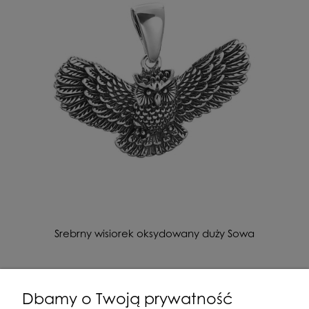
Srebrny wisiorek oksydowany duży Sowa
139,00 zł
Dbamy o Twoją prywatność