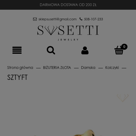
DARMOWA DOSTAWA OD 200 ZŁ
sklepsusetti@gmail.com
508-107-233
Strona główna
BIŻUTERIA ZŁOTA
Damska
Kolczyki
Szty
SZTYFT