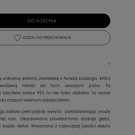
DO KOSZYKA
DODAJ DO PRZECHOWALNI
ą unikalną srebrną zawieszkę z twarzą buldoga, która
awdziwą miłość do tych uroczych psów. Ta
biżuteria próby 925 to nie tylko ozdoba, to wyraz
du naszym wiernym przyjaciołom.
ga została precyzyjnie wyryta, przedstawiając urodę
 tej rasy. Oksydowana powierzchnia dodaje głębi,
c każdy detal. Wykonana z najwyższej jakości srebra