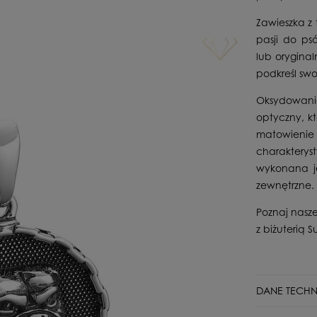
Zawieszka z 
pasji do ps
lub orygina
podkreśl sw
Oksydowani
optyczny, k
matowieni
charakterys
wykonana je
zewnętrzne.
Poznaj nasze
z biżuterią Su
DANE TECHN
Stan