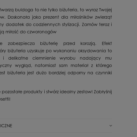
twarzą buldoga to nie tylko biżuteria, to wyraz Twojej
ów. Doskonała jako prezent dla miłośników zwierząt
lny dodatek do codziennych stylizacji. Zamów teraz i
oją miłość do czworonogów
e zabezpiecza biżuterię przed korozją. Efekt
tóry biżuteria uzyskuje po wykonaniu oksydowania to
e i delikatne ciemnienie wyrobu nadający mu
tyczny wygląd, natomiast sam materiał z którego
st biżuteria jest dużo bardziej odporny na czynniki
 pozostałe produkty i stwórz idealny zestaw! Zabłyśnij
setti!
ICZNE
Nowy