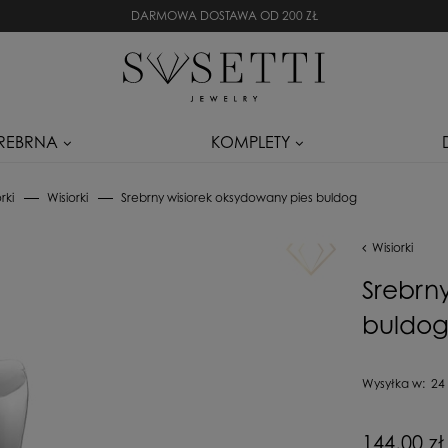
DARMOWA DOSTAWA OD 200 ZŁ
SREBRNA
KOMPLETY
rki
Wisiorki
Srebrny wisiorek oksydowany pies buldog
Wisiorki
Srebrn
buldo
Wysyłka w:
24
Cena nie zaw
144,00 zł