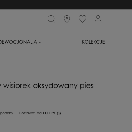
DEWOCJONALIA
KOLEKCJE
y wisiorek oksydowany pies
g
 godziny
Dostawa:
od 11,00 zł
iera ewentualnych kosztów płatności