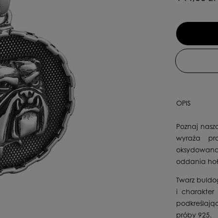
OPIS
Poznaj nasz
wyraża pr
oksydowana 
oddania hoł
Twarz buldo
i charakter
podkreślają
próby 925.