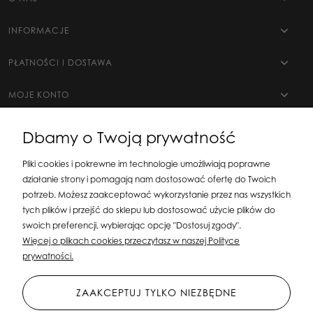
INFORMACJE
PŁATNOŚCI I DOSTAWA
MOJE KONTO
Dbamy o Twoją prywatność
Pliki cookies i pokrewne im technologie umożliwiają poprawne
działanie strony i pomagają nam dostosować ofertę do Twoich
potrzeb. Możesz zaakceptować wykorzystanie przez nas wszystkich
tych plików i przejść do sklepu lub dostosować użycie plików do
swoich preferencji, wybierając opcję "Dostosuj zgody".
Silit Group Maciej Suska
| ul. Astronomów 16, 80-299 Gdańsk, woj. pomorskie
Więcej o plikach cookies przeczytasz w naszej Polityce
| E-mail:
sklepsusetti@gmail.com
Tel.: 508-107-233 | NIP: 5841956567 REGON:
prywatności.
192599663
ZAAKCEPTUJ TYLKO NIEZBĘDNE