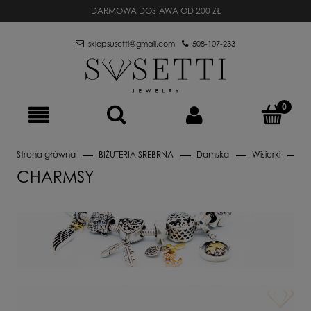
DARMOWA DOSTAWA OD 200 ZŁ
sklepsusetti@gmail.com
508-107-233
Strona główna
BIŻUTERIA SREBRNA
Damska
Wisiorki
C
CHARMSY