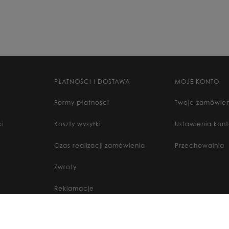
PŁATNOŚCI I DOSTAWA
MOJE KONTO
Formy płatności
Twoje zamówien
i
Koszty wysyłki
Ustawienia kon
Czas realizacji zamówienia
Przechowalnia
Zwroty
Reklamacje