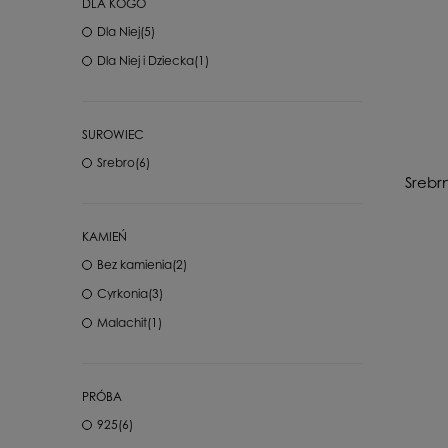
DLA KOGO
Dla Niej
(5)
Dla Niej i Dziecka
(1)
SUROWIEC
Srebro
(6)
Srebr
KAMIEŃ
Bez kamienia
(2)
Cyrkonia
(3)
Malachit
(1)
PRÓBA
925
(6)