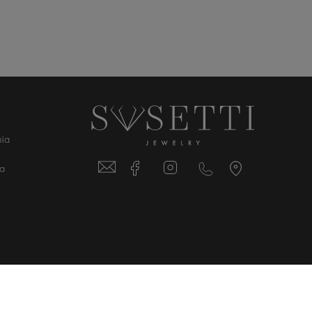
ia
ta