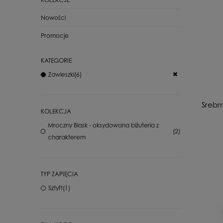
Nowości
Promocje
KATEGORIE
Zawieszki
(6)
Srebrn
KOLEKCJA
Mroczny Blask - oksydowana biżuteria z
(2)
charakterem
TYP ZAPIĘCIA
Sztyft
(1)