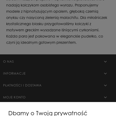
nadają kolczykom osobistego wyrazu. Proponujemy
modele z hipnotyzującym opalem, głęboką czernią
onyksu czy nasyconą zielenią malachitu. Dla miłośniczek
krystalicznego blasku przygotowaliśmy kolczyki z
motywem greckim wysadzane lśniącymi cyrkoniami.
Każda para jest pakowana w eleganckie pudełko, co
czyni ją idealnym gotowym prezentem.
O NAS
INFORMACJE
PŁATNOŚCI I DOSTAWA
MOJE KONTO
Dbamy o Twoją prywatność