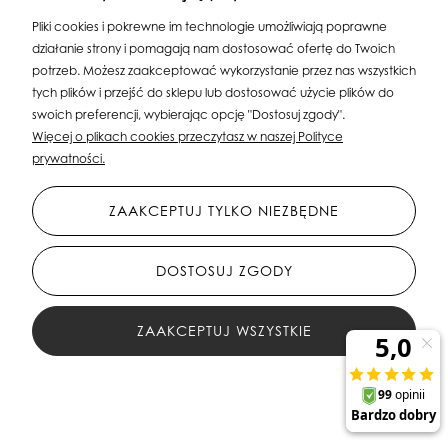
Pliki cookies i pokrewne im technologie umożliwiają poprawne
działanie strony i pomagają nam dostosować ofertę do Twoich
potrzeb. Możesz zaakceptować wykorzystanie przez nas wszystkich
tych plików i przejść do sklepu lub dostosować użycie plików do
swoich preferencji, wybierając opcję "Dostosuj zgody".
Silit Group Maciej Suska
| ul. Astronomów 16, 80-299 Gdańsk, woj. pomorskie
Więcej o plikach cookies przeczytasz w naszej Polityce
| E-mail:
sklepsusetti@gmail.com
Tel.: 508-107-233 | NIP: 5841956567 REGON:
prywatności.
192599663
ZAAKCEPTUJ TYLKO NIEZBĘDNE
DOSTOSUJ ZGODY
ZAAKCEPTUJ WSZYSTKIE
All Rights Reserved © 2023 Silit Group Maciej Suska
FILTRY
Sklep internetowy Shoper.pl