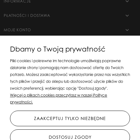
INFORMACJE
PŁATNOŚCI I DOSTAWA
MOJE KONTO
Dbamy o Twoją prywatność
Pliki cookies i pokrewne im technologie umożliwiają poprawne
działanie strony i pomagają nam dostosować ofertę do Twoich
potrzeb. Możesz zaakceptować wykorzystanie przez nas wszystkich
tych plików i przejść do sklepu lub dostosować użycie plików do
swoich preferencji, wybierając opcję "Dostosuj zgody".
Silit Group Maciej Suska
| ul. Astronomów 16, 80-299 Gdańsk, woj. pomorskie
Więcej o plikach cookies przeczytasz w naszej Polityce
| E-mail:
sklepsusetti@gmail.com
Tel.: 508-107-233 | NIP: 5841956567 REGON:
prywatności.
192599663
ZAAKCEPTUJ TYLKO NIEZBĘDNE
DOSTOSUJ ZGODY