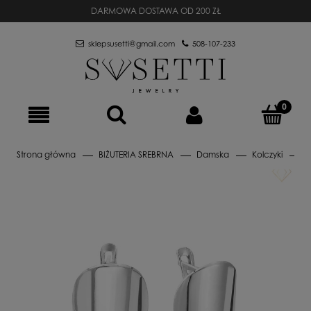
DARMOWA DOSTAWA OD 200 ZŁ
sklepsusetti@gmail.com
508-107-233
Strona główna
BIŻUTERIA SREBRNA
Damska
Kolczyki
A