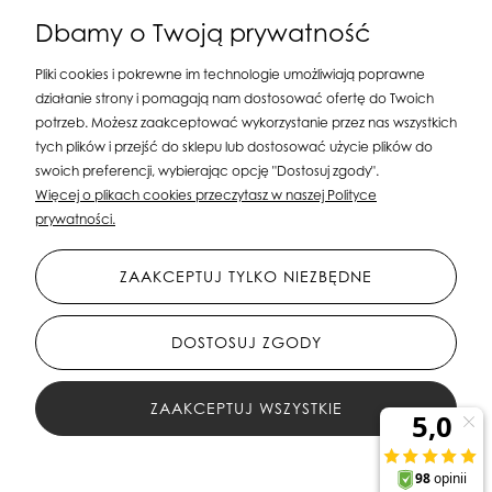
Dbamy o Twoją prywatność
Pliki cookies i pokrewne im technologie umożliwiają poprawne
działanie strony i pomagają nam dostosować ofertę do Twoich
potrzeb. Możesz zaakceptować wykorzystanie przez nas wszystkich
tych plików i przejść do sklepu lub dostosować użycie plików do
swoich preferencji, wybierając opcję "Dostosuj zgody".
Silit Group Maciej Suska
| ul. Astronomów 16, 80-299 Gdańsk, woj. pomorskie
Więcej o plikach cookies przeczytasz w naszej Polityce
| E-mail:
sklepsusetti@gmail.com
Tel.: 508-107-233 | NIP: 5841956567 REGON:
prywatności.
192599663
ZAAKCEPTUJ TYLKO NIEZBĘDNE
DOSTOSUJ ZGODY
ZAAKCEPTUJ WSZYSTKIE
All Rights Reserved © 2023 Silit Group Maciej Suska