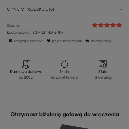
Stan
Nowy
OPINIE O PRODUKCIE (0)
Typ zapięcia
Angielskie
Wyświetlane są wszystkie opinie (pozytywne i negatywne). Nie
Dla kogo
Dla Niej
Ocena:
weryfikujemy, czy pochodzą one od klientów, którzy kupili dany
Kod produktu:
SG-P-291-KA-S-TUR
produkt.
Surowiec
Srebro
zapytaj o produkt
poleć znajomemu
dodaj opinię
Kamień
Bez kamienia
Próba
925
Imię lub pseudonim:
Waga
2,5 g
Szerokość produktu
1,2 cm
Darmowa dostawa
14 dni
2 lata
Twoja opinia:
od 200 zł
na zwrot towaru
Gwarancji
Długość całkowita
1,5 cm
Motyw
Inny
Otrzymasz biżuterię gotową do wręczenia
WYŚLIJ