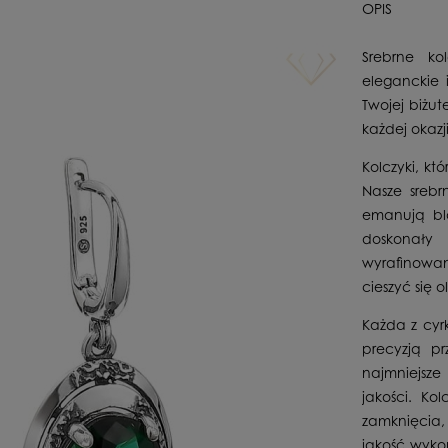
OPIS
Srebrne ko
eleganckie 
Twojej biżut
każdej okazji
Kolczyki, k
Nasze srebr
emanują bla
doskonały
wyrafinowan
cieszyć się 
Każda z cyrk
precyzją p
najmniejsze
jakości. Ko
zamknięcia,
jakość wyko