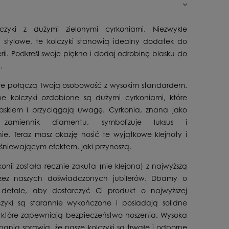
lczyki z dużymi zielonymi cyrkoniami. Niezwykle
i stylowe, te kolczyki stanowią idealny dodatek do
erii. Podkreśl swoje piękno i dodaj odrobinę blasku do
.
tóre połączą Twoją osobowość z wysokim standardem.
ne kolczyki ozdobione są dużymi cyrkoniami, które
skiem i przyciągają uwagę. Cyrkonia, znana jako
 zamiennik diamentu, symbolizuje luksus i
ie. Teraz masz okazję nosić te wyjątkowe klejnoty i
olśniewającym efektem, jaki przynoszą.
onii została ręcznie zakuta (nie klejona) z najwyższą
rzez naszych doświadczonych jubilerów. Dbamy o
 detale, aby dostarczyć Ci produkt o najwyższej
lczyki są starannie wykończone i posiadają solidne
 które zapewniają bezpieczeństwo noszenia. Wysoka
nania sprawia, że nasze kolczyki są trwałe i odporne