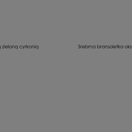
 zieloną cyrkonią
Srebrna bransoletka ok