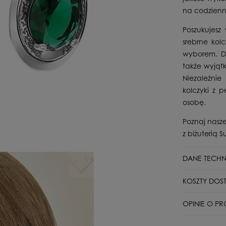
na codzienn
Poszukujesz
srebrne kol
wyborem. Dz
także wyjąt
Niezależnie
kolczyki z
osobę.
Poznaj nasze
z biżuterią Su
DANE TECHN
Stan
KOSZTY DOS
Typ zapięcia
DPD Pickup p
OPINIE O PR
Dla kogo
Paczkomat In
Surowiec
Wyświetlane są