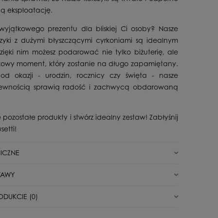
ą eksploatację.
 wyjątkowego prezentu dla bliskiej Ci osoby? Nasze
czyki z dużymi błyszczącymi cyrkoniami są idealnym
ięki nim możesz podarować nie tylko biżuterię, ale
kowy moment, który zostanie na długo zapamiętany.
 od okazji - urodzin, rocznicy czy święta - nasze
 pewnością sprawią radość i zachwycą obdarowaną
 pozostałe produkty i stwórz idealny zestaw! Zabłyśnij
setti!
ICZNE
Nowy
TAWY
Angielskie
unkt odbioru/automat paczkowy
0,00 zł
ODUKCIE (0)
Dla Niej
Post
0,00 zł
Srebro
 wszystkie opinie (pozytywne i negatywne). Nie weryfikujemy,