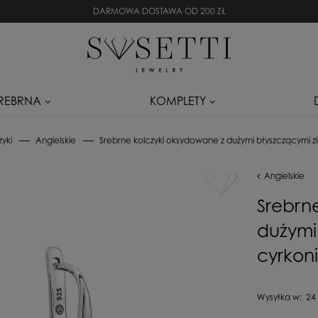
DARMOWA DOSTAWA OD 200 ZŁ
SREBRNA
KOMPLETY
zyki
Angielskie
Srebrne kolczyki oksydowane z dużymi błyszczącymi z
Angielskie
Srebrn
dużymi
cyrkon
Wysyłka w:
24