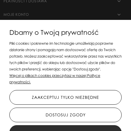
PŁATNOŚCI I DOSTAWA
MOJE KONTO
Dbamy o Twoją prywatność
Pliki cookies i pokrewne im technologie umożliwiają poprawne
działanie strony i pomagają nam dostosować ofertę do Twoich
potrzeb. Możesz zaakceptować wykorzystanie przez nas wszystkich
tych plików i przejść do sklepu lub dostosować użycie plików do
swoich preferencji, wybierając opcję "Dostosuj zgody".
Silit Group Maciej Suska
| ul. Astronomów 16, 80-299 Gdańsk, woj. pomorskie
Więcej o plikach cookies przeczytasz w naszej Polityce
| E-mail:
sklepsusetti@gmail.com
Tel.: 508-107-233 | NIP: 5841956567 REGON:
prywatności.
192599663
ZAAKCEPTUJ TYLKO NIEZBĘDNE
DOSTOSUJ ZGODY