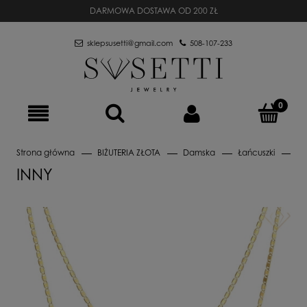
DARMOWA DOSTAWA OD 200 ZŁ
sklepsusetti@gmail.com
508-107-233
Strona główna
BIŻUTERIA ZŁOTA
Damska
Łańcuszki
In
INNY