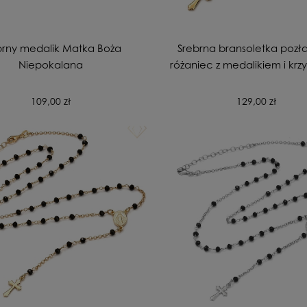
brny medalik Matka Boża
Srebrna bransoletka poz
Niepokalana
różaniec z medalikiem i krz
czarne cyrkonie
109,00 zł
129,00 zł