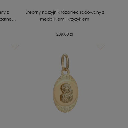
any z
Srebrny naszyjnik różaniec rodowany z
czarne
medalikiem i krzyżykiem
239,00 zł