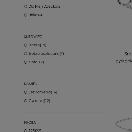
Dla Niej i Dziecka
(2)
Unisex
(4)
SUROWIEC
Srebro
(15)
Sre
Srebro pozłacane
(7)
cyrkoni
Złoto
(12)
KAMIEŃ
Bez kamienia
(16)
Cyrkonia
(12)
PRÓBA
925
(22)