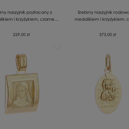
rny naszyjnik pozłacany z
Srebrny naszyjnik rodow
ikiem i krzyżykiem, czarne
medalikiem i krzyżykiem, 
cyrkonie
cyrkonie
229,00 zł
375,00 zł