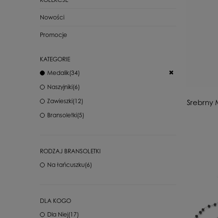
Nowości
Promocje
KATEGORIE
Medalik
(34)
Naszyjniki
(6)
Zawieszki
(12)
Srebrny 
Bransoletki
(5)
RODZAJ BRANSOLETKI
Na łańcuszku
(6)
DLA KOGO
Dla Niej
(17)