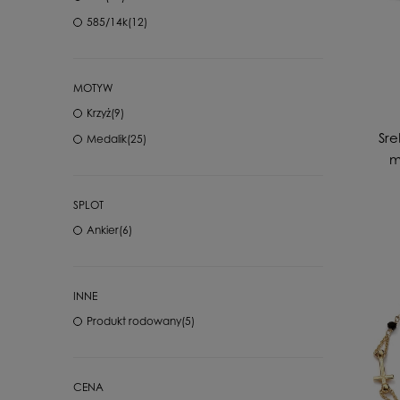
585/14k
(12)
MOTYW
Krzyż
(9)
Sre
Medalik
(25)
m
SPLOT
Ankier
(6)
INNE
Produkt rodowany
(5)
CENA