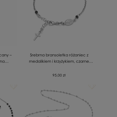
cany –
Srebrna bransoletka różaniec z
ana
medalikiem i krzyżykiem, czarne
cyrkonie
95,00 zł