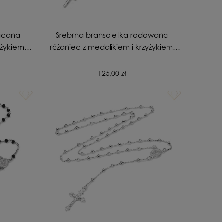
łacana
Srebrna bransoletka rodowana
yżykiem,
różaniec z medalikiem i krzyżykiem,
czarne cyrkonie
125,00 zł