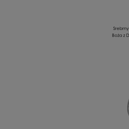
Srebrny
Boża z 