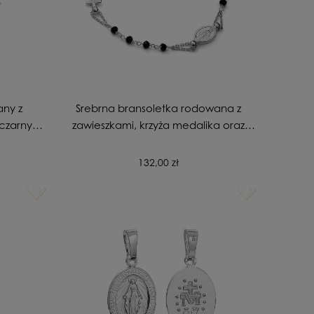
any z
Srebrna bransoletka rodowana z
 czarnymi
zawieszkami, krzyża medalika oraz
cyrkoniami
132,00 zł