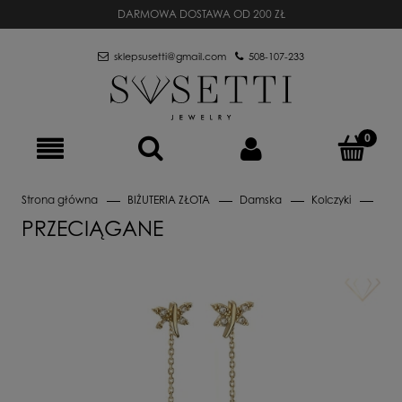
DARMOWA DOSTAWA OD 200 ZŁ
sklepsusetti@gmail.com
508-107-233
Strona główna
BIŻUTERIA ZŁOTA
Damska
Kolczyki
Prz
PRZECIĄGANE