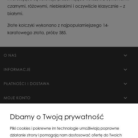
czarnymi, różowymi, niebieskimi i oczywiście klasycznie – z
białymi.
Złote kolczyki wykonano z najpopularniejszego 14-
karatowego złota, próby 585.
O NAS
INFORMACJE
PŁATNOŚCI I DOSTAWA
MOJE KONTO
Dbamy o Twoją prywatność
Pliki cookies i pokrewne im technologie umożliwiają poprawne
działanie strony i pomagają nam dostosować ofertę do Twoich