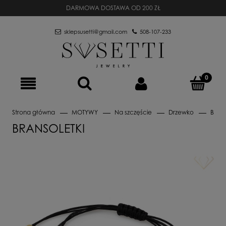
DARMOWA DOSTAWA OD 200 ZŁ
sklepsusetti@gmail.com
508-107-233
Strona główna
MOTYWY
Na szczęście
Drzewko
Brans
BRANSOLETKI