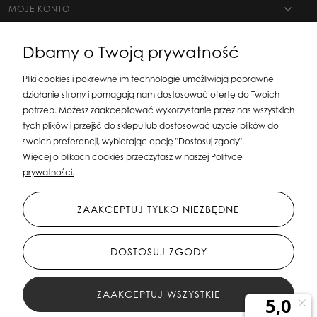
MOJE KONTO
Dbamy o Twoją prywatność
Pliki cookies i pokrewne im technologie umożliwiają poprawne
działanie strony i pomagają nam dostosować ofertę do Twoich
potrzeb. Możesz zaakceptować wykorzystanie przez nas wszystkich
tych plików i przejść do sklepu lub dostosować użycie plików do
swoich preferencji, wybierając opcję "Dostosuj zgody".
Silit Group Maciej Suska
| ul. Astronomów 16, 80-299 Gdańsk, woj. pomorskie
Więcej o plikach cookies przeczytasz w naszej Polityce
| E-mail:
sklepsusetti@gmail.com
Tel.: 508-107-233 | NIP: 5841956567 REGON:
prywatności.
192599663
ZAAKCEPTUJ TYLKO NIEZBĘDNE
DOSTOSUJ ZGODY
ZAAKCEPTUJ WSZYSTKIE
All Rights Reserved © 2023 Silit Group Maciej Suska
FILTRY