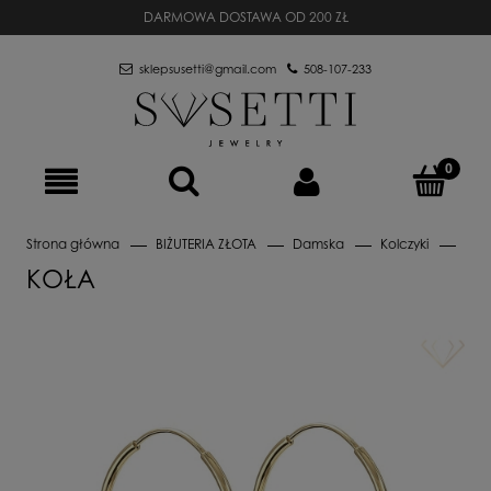
DARMOWA DOSTAWA OD 200 ZŁ
sklepsusetti@gmail.com
508-107-233
Strona główna
BIŻUTERIA ZŁOTA
Damska
Kolczyki
Koł
KOŁA