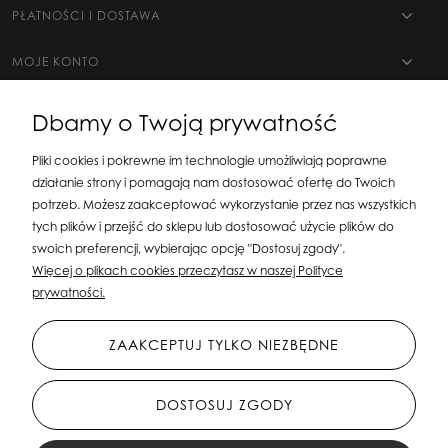
PŁATNOŚCI I DOSTAWA
MOJE KONTO
Dbamy o Twoją prywatność
Pliki cookies i pokrewne im technologie umożliwiają poprawne
działanie strony i pomagają nam dostosować ofertę do Twoich
potrzeb. Możesz zaakceptować wykorzystanie przez nas wszystkich
tych plików i przejść do sklepu lub dostosować użycie plików do
swoich preferencji, wybierając opcję "Dostosuj zgody".
Silit Group Maciej Suska
| ul. Astronomów 16, 80-299 Gdańsk, woj. pomorskie
Więcej o plikach cookies przeczytasz w naszej Polityce
| E-mail:
sklepsusetti@gmail.com
Tel.: 508-107-233 | NIP: 5841956567 REGON:
prywatności.
192599663
ZAAKCEPTUJ TYLKO NIEZBĘDNE
DOSTOSUJ ZGODY