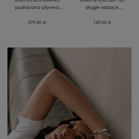
pozłacana sztywna
długie wiszące
gładka zapinana
pozłacane Skrzydła
próba 925
Anioła
279,00 zł
169,00 zł