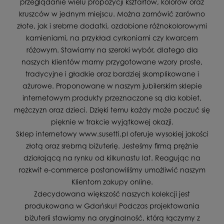
przeglądanie wielu propozycji kształtów, kolorów oraz
kruszców w jednym miejscu. Można zamówić zarówno
złote, jak i srebrne dodatki, ozdobione różnokolorowymi
kamieniami, na przykład cyrkoniami czy kwarcem
różowym. Stawiamy na szeroki wybór, dlatego dla
naszych klientów mamy przygotowane wzory proste,
tradycyjne i gładkie oraz bardziej skomplikowane i
ażurowe. Proponowane w naszym jubilerskim sklepie
internetowym produkty przeznaczone są dla kobiet,
mężczyzn oraz dzieci. Dzięki temu każdy może poczuć się
pięknie w trakcie wyjątkowej okazji.
Sklep internetowy www.susetti.pl oferuje wysokiej jakości
złotą oraz srebrną biżuterię. Jesteśmy firmą prężnie
działającą na rynku od kilkunastu lat. Reagując na
rozkwit e-commerce postanowiliśmy umożliwić naszym
Klientom zakupy online.
Zdecydowana większość naszych kolekcji jest
produkowana w Gdańsku! Podczas projektowania
biżuterii stawiamy na oryginalność, którą łączymy z