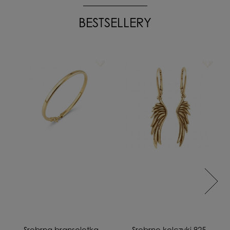
BESTSELLERY
Srebrna bransoletka
Srebrne kolczyki 925