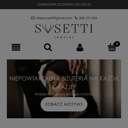
DARMOWA DOSTAWA OD 200 ZŁ
sklepsusetti@gmail.com
508-107-233
NIEPOWTARZALNA BIŻUTERIA NA KAŻDĄ
OKAZJĘ!
Wybierz unikatowy wzór lub motyw!
ZOBACZ MOTYWY