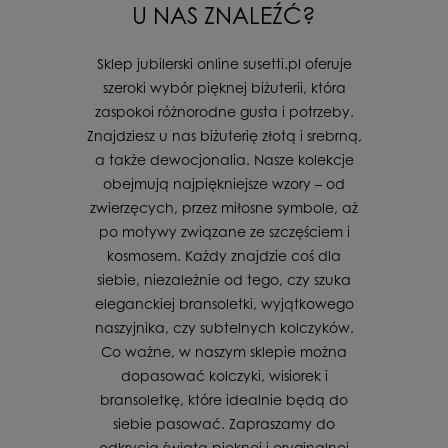
U NAS ZNALEŹĆ?
Sklep jubilerski online susetti.pl oferuje
szeroki wybór pięknej biżuterii, która
zaspokoi różnorodne gusta i potrzeby.
Znajdziesz u nas biżuterię złotą i srebrną,
a także dewocjonalia. Nasze kolekcje
obejmują najpiękniejsze wzory – od
zwierzęcych, przez miłosne symbole, aż
po motywy związane ze szczęściem i
kosmosem. Każdy znajdzie coś dla
siebie, niezależnie od tego, czy szuka
eleganckiej bransoletki, wyjątkowego
naszyjnika, czy subtelnych kolczyków.
Co ważne, w naszym sklepie można
dopasować kolczyki, wisiorek i
bransoletkę, które idealnie będą do
siebie pasować. Zapraszamy do
odkrycia świata pięknej i oryginalnej