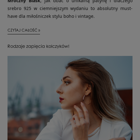
Mroczny Blask
, jak dbać o unikalną patynę i dlaczego
srebro 925 w ciemniejszym wydaniu to absolutny must-
have dla miłośniczek stylu boho i vintage.
CZYTAJ CAŁOŚĆ »
Rodzaje zapięcia kolczyków!