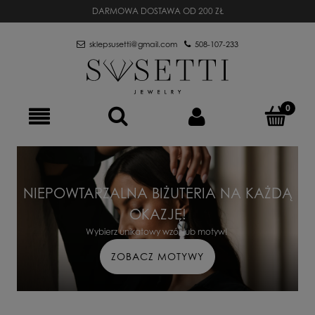
DARMOWA DOSTAWA OD 200 ZŁ
sklepsusetti@gmail.com
508-107-233
NIEPOWTARZALNA BIŻUTERIA NA KAŻDĄ
OKAZJĘ!
Wybierz unikatowy wzór lub motyw!
ZOBACZ MOTYWY