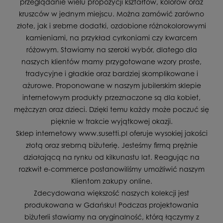
przeglądanie wielu propozycji kształtów, kolorów oraz
kruszców w jednym miejscu. Można zamówić zarówno
złote, jak i srebrne dodatki, ozdobione różnokolorowymi
kamieniami, na przykład cyrkoniami czy kwarcem
różowym. Stawiamy na szeroki wybór, dlatego dla
naszych klientów mamy przygotowane wzory proste,
tradycyjne i gładkie oraz bardziej skomplikowane i
ażurowe. Proponowane w naszym jubilerskim sklepie
internetowym produkty przeznaczone są dla kobiet,
mężczyzn oraz dzieci. Dzięki temu każdy może poczuć się
pięknie w trakcie wyjątkowej okazji.
Sklep internetowy www.susetti.pl oferuje wysokiej jakości
złotą oraz srebrną biżuterię. Jesteśmy firmą prężnie
działającą na rynku od kilkunastu lat. Reagując na
rozkwit e-commerce postanowiliśmy umożliwić naszym
Klientom zakupy online.
Zdecydowana większość naszych kolekcji jest
produkowana w Gdańsku! Podczas projektowania
biżuterii stawiamy na oryginalność, którą łączymy z