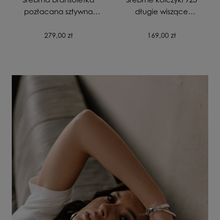
pozłacana sztywna
długie wiszące
gładka zapinana
pozłacane Skrzydła
próba 925
Anioła
279,00 zł
169,00 zł