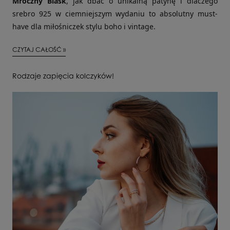
Mroczny Blask
, jak dbać o unikalną patynę i dlaczego
srebro 925 w ciemniejszym wydaniu to absolutny must-
have dla miłośniczek stylu boho i vintage.
CZYTAJ CAŁOŚĆ »
Rodzaje zapięcia kolczyków!