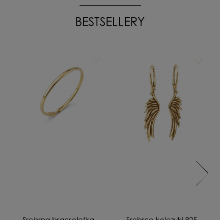
BESTSELLERY
Srebrna bransoletka
Srebrne kolczyki 925