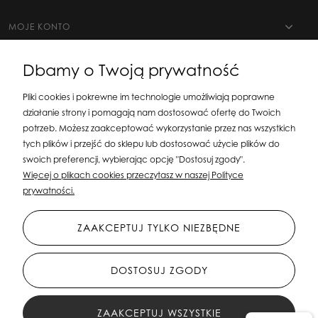
MOJE KONTO
Dbamy o Twoją prywatność
Pliki cookies i pokrewne im technologie umożliwiają poprawne
działanie strony i pomagają nam dostosować ofertę do Twoich
potrzeb. Możesz zaakceptować wykorzystanie przez nas wszystkich
tych plików i przejść do sklepu lub dostosować użycie plików do
swoich preferencji, wybierając opcję "Dostosuj zgody".
Silit Group Maciej Suska
| ul. Astronomów 16, 80-299 Gdańsk, woj. pomorskie
Więcej o plikach cookies przeczytasz w naszej Polityce
| E-mail:
sklepsusetti@gmail.com
Tel.: 508-107-233 | NIP: 5841956567 REGON:
prywatności.
192599663
ZAAKCEPTUJ TYLKO NIEZBĘDNE
DOSTOSUJ ZGODY
ZAAKCEPTUJ WSZYSTKIE