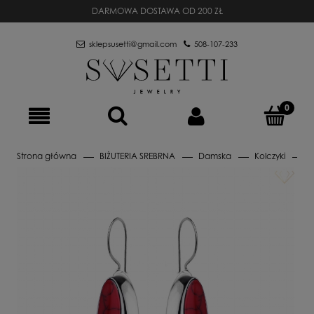
DARMOWA DOSTAWA OD 200 ZŁ
sklepsusetti@gmail.com
508-107-233
Strona główna
BIŻUTERIA SREBRNA
Damska
Kolczyki
B