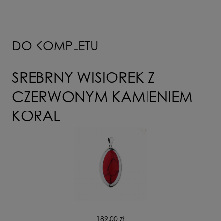
odbiór osobisty
(odbiór w siedzibie firmy)
0,00 zł
DO KOMPLETU
WYŚLIJ
SREBRNY WISIOREK Z
CZERWONYM KAMIENIEM
KORAL
189,00 zł