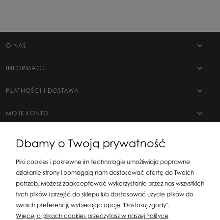
O NAS
INFORMACJE
PŁATNOŚCI I DOSTAWA
MOJE KONTO
Dbamy o Twoją prywatność
Pliki cookies i pokrewne im technologie umożliwiają poprawne
działanie strony i pomagają nam dostosować ofertę do Twoich
potrzeb. Możesz zaakceptować wykorzystanie przez nas wszystkich
tych plików i przejść do sklepu lub dostosować użycie plików do
swoich preferencji, wybierając opcję "Dostosuj zgody".
Silit Group Maciej Suska
| ul. Astronomów 16, 80-299 Gdańsk, woj. pomorskie
Więcej o plikach cookies przeczytasz w naszej Polityce