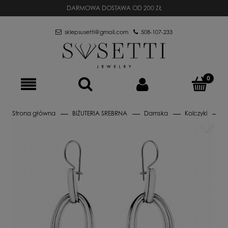
DARMOWA DOSTAWA OD 200 ZŁ
sklepsusetti@gmail.com
508-107-233
Strona główna
BIŻUTERIA SREBRNA
Damska
Kolczyki
B