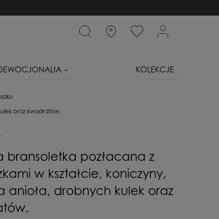
DEWOCJONALIA
KOLEKCJE
uszku
kulek oraz kwadratów.
u
a bransoletka pozłacana z
kami w kształcie, koniczyny,
a anioła, drobnych kulek oraz
atów.