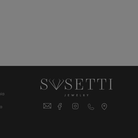
ia
ta