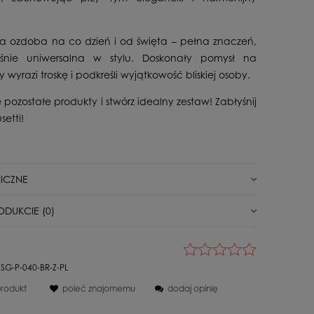
a ozdoba na co dzień i od święta – pełna znaczeń,
śnie uniwersalna w stylu. Doskonały pomysł na
y wyrazi troskę i podkreśli wyjątkowość bliskiej osoby.
 pozostałe produkty i stwórz idealny zestaw! Zabłyśnij
setti!
ICZNE
Nowy
ODUKCIE (0)
letki
Na łańcuszku
 wszystkie opinie (pozytywne i negatywne). Nie weryfikujemy,
Dla Niej
ne od klientów, którzy kupili dany produkt.
SG-P-040-BR-Z-PL
Srebro pozłacane
produkt
poleć znajomemu
dodaj opinię
Bez kamienia
eudonim:
925