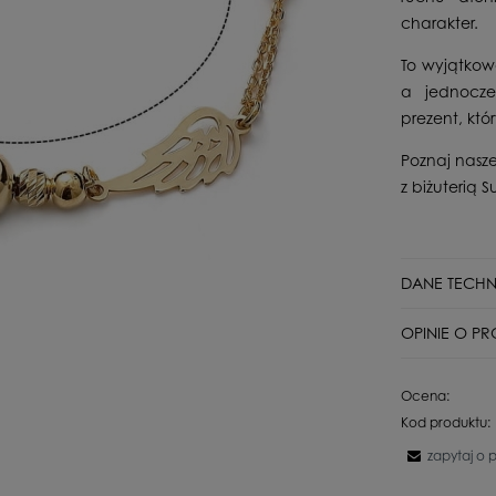
charakter.
To wyjątkow
a jednocze
prezent, któr
Poznaj nasze
z biżuterią Su
DANE TECHN
Stan
OPINIE O PR
Rodzaj branso
Wyświetlane są
Dla kogo
Ocena:
czy pochodzą o
Kod produktu:
Surowiec
zapytaj o 
Kamień
Imię lub ps
Próba