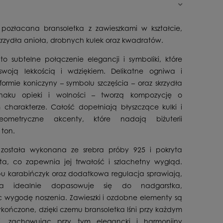
pozłacana bransoletka z zawieszkami w kształcie,
krzydła anioła, drobnych kulek oraz kwadratów.
 to subtelne połączenie elegancji i symboliki, które
woją lekkością i wdziękiem. Delikatne ogniwa i
formie koniczyny – symbolu szczęścia – oraz skrzydła
naku opieki i wolności – tworzą kompozycję o
charakterze. Całość dopełniają błyszczące kulki i
eometryczne akcenty, które nadają biżuterii
ton.
 została wykonana ze srebra próby 925 i pokryta
ta, co zapewnia jej trwałość i szlachetny wygląd.
pu karabińczyk oraz dodatkowa regulacja sprawiają,
ria idealnie dopasowuje się do nadgarstka,
 wygodę noszenia. Zawieszki i ozdobne elementy są
ykończone, dzięki czemu bransoletka lśni przy każdym
i, zachowując przy tym elegancki i harmonijny