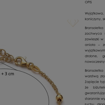
OPIS
Wyjątkowa, 
koniczyny, s
Bransoletka
zachwyca s
zawieszki w 
anioła – z
wyjątkowym 
drobne, g
nowoczesny 
Bransoletka
warstwą zło
Zapięcie ty
że biżute
gwarantując
starannie w
ruchu dłon