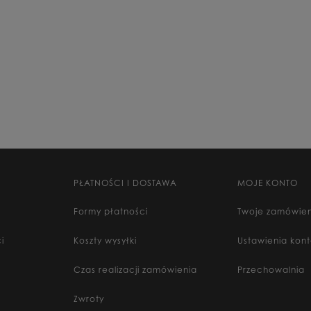
PŁATNOŚCI I DOSTAWA
MOJE KONTO
Formy płatności
Twoje zamówien
i
Koszty wysyłki
Ustawienia kon
Czas realizacji zamówienia
Przechowalnia
Zwroty