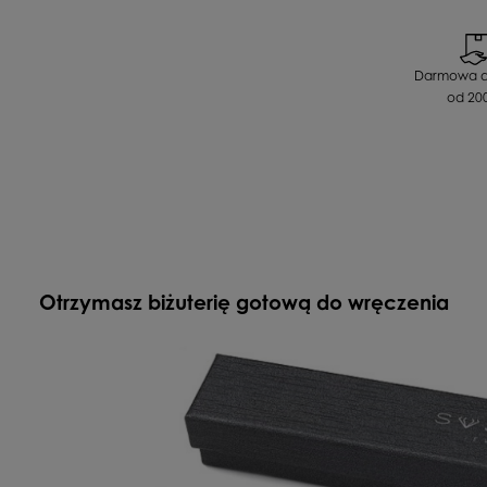
Waga
Długość całk
Twoja opinia
Darmowa 
od 200
Motyw
WYŚLIJ
Otrzymasz biżuterię gotową do wręczenia