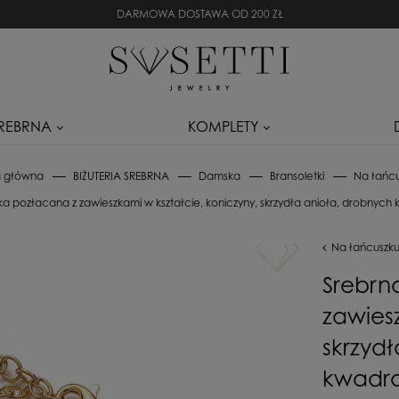
DARMOWA DOSTAWA OD 200 ZŁ
SREBRNA
KOMPLETY
a główna
BIŻUTERIA SREBRNA
Damska
Bransoletki
Na łańc
ka pozłacana z zawieszkami w kształcie, koniczyny, skrzydła anioła, drobnych 
Na łańcuszk
Srebrn
zawiesz
skrzydł
kwadr