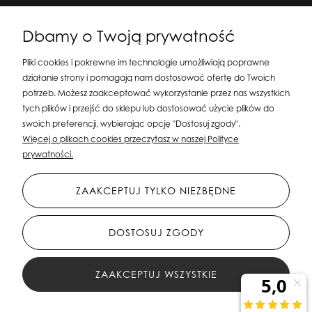
Dbamy o Twoją prywatność
Pliki cookies i pokrewne im technologie umożliwiają poprawne
działanie strony i pomagają nam dostosować ofertę do Twoich
potrzeb. Możesz zaakceptować wykorzystanie przez nas wszystkich
tych plików i przejść do sklepu lub dostosować użycie plików do
swoich preferencji, wybierając opcję "Dostosuj zgody".
Silit Group Maciej Suska
| ul. Astronomów 16, 80-299 Gdańsk, woj. pomorskie
Więcej o plikach cookies przeczytasz w naszej Polityce
| E-mail:
sklepsusetti@gmail.com
Tel.: 508-107-233 | NIP: 5841956567 REGON:
prywatności.
192599663
ZAAKCEPTUJ TYLKO NIEZBĘDNE
DOSTOSUJ ZGODY
ZAAKCEPTUJ WSZYSTKIE
All Rights Reserved © 2023 Silit Group Maciej Suska