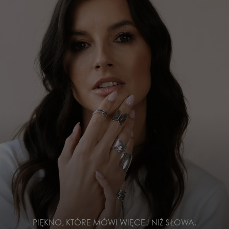
PIĘKNO, KTÓRE MÓWI WIĘCEJ NIŻ SŁOWA.