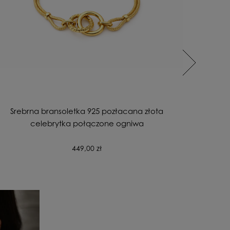
Srebrna bransoletka 925 pozłacana złota
Srebrne
celebrytka połączone ogniwa
449,00 zł