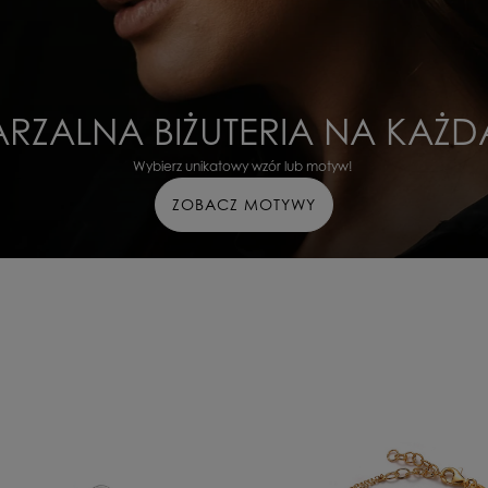
RZALNA BIŻUTERIA NA KAŻD
Wybierz unikatowy wzór lub motyw!
ZOBACZ MOTYWY