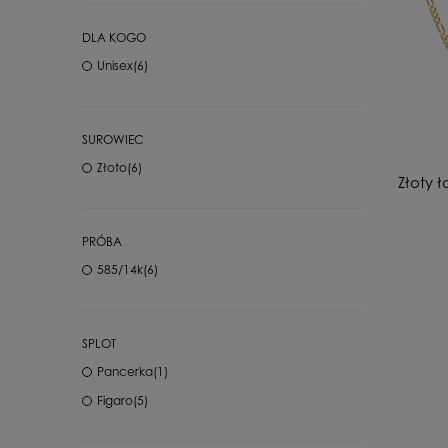
DLA KOGO
Unisex
(6)
SUROWIEC
Złoto
(6)
Złoty 
PRÓBA
585/14k
(6)
SPLOT
Pancerka
(1)
Figaro
(5)