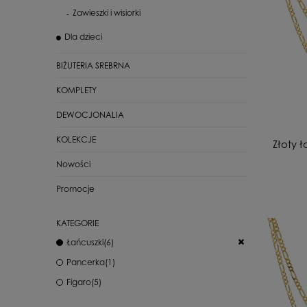
Zawieszki i wisiorki
Dla dzieci
BIŻUTERIA SREBRNA
KOMPLETY
DEWOCJONALIA
KOLEKCJE
Złoty 
Nowości
Promocje
KATEGORIE
Łańcuszki
(6)
Pancerka
(1)
Figaro
(5)