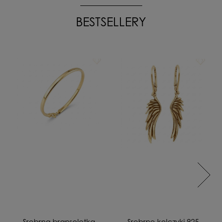
BESTSELLERY
Srebrna bransoletka
Srebrne kolczyki 925