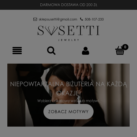
DARMOWA DOSTAWA OD 200 ZŁ
sklepsusetti@gmail.com
508-107-233
NIEPOWTARZALNA BIŻUTERIA NA KAŻDĄ
OKAZJĘ!
Wybierz unikatowy wzór lub motyw!
ZOBACZ MOTYWY