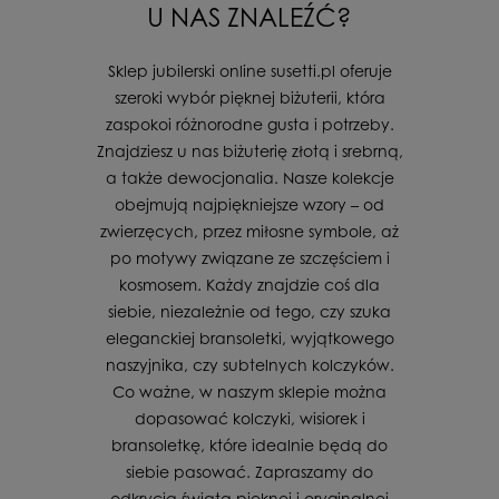
U NAS ZNALEŹĆ?
Sklep jubilerski online susetti.pl oferuje
szeroki wybór pięknej biżuterii, która
zaspokoi różnorodne gusta i potrzeby.
Znajdziesz u nas biżuterię złotą i srebrną,
a także dewocjonalia. Nasze kolekcje
obejmują najpiękniejsze wzory – od
zwierzęcych, przez miłosne symbole, aż
po motywy związane ze szczęściem i
kosmosem. Każdy znajdzie coś dla
siebie, niezależnie od tego, czy szuka
eleganckiej bransoletki, wyjątkowego
naszyjnika, czy subtelnych kolczyków.
Co ważne, w naszym sklepie można
dopasować kolczyki, wisiorek i
bransoletkę, które idealnie będą do
siebie pasować. Zapraszamy do
odkrycia świata pięknej i oryginalnej