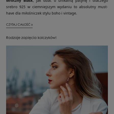
Mroczny Blask
, jak dbać o unikalną patynę i dlaczego
srebro 925 w ciemniejszym wydaniu to absolutny must-
have dla miłośniczek stylu boho i vintage.
CZYTAJ CAŁOŚĆ »
Rodzaje zapięcia kolczyków!