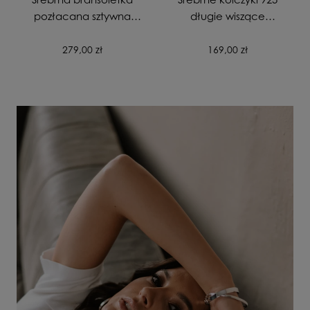
pozłacana sztywna
długie wiszące
gładka zapinana
pozłacane Skrzydła
próba 925
Anioła
279,00 zł
169,00 zł