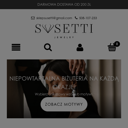
DARMOWA DOSTAWA OD 200 ZŁ
sklepsusetti@gmail.com
508-107-233
NIEPOWTARZALNA BIŻUTERIA NA KAŻDĄ
OKAZJĘ!
Wybierz unikatowy wzór lub motyw!
ZOBACZ MOTYWY