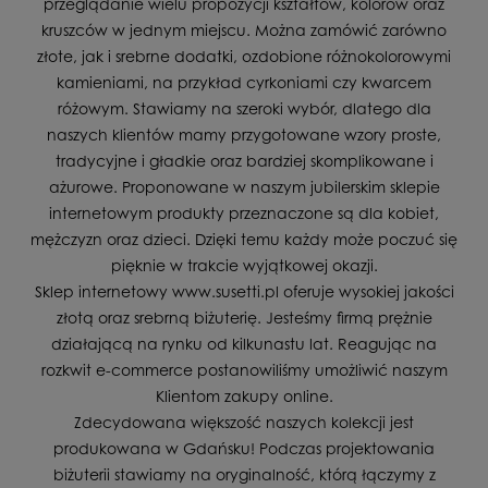
przeglądanie wielu propozycji kształtów, kolorów oraz
kruszców w jednym miejscu. Można zamówić zarówno
złote, jak i srebrne dodatki, ozdobione różnokolorowymi
kamieniami, na przykład cyrkoniami czy kwarcem
różowym. Stawiamy na szeroki wybór, dlatego dla
naszych klientów mamy przygotowane wzory proste,
tradycyjne i gładkie oraz bardziej skomplikowane i
ażurowe. Proponowane w naszym jubilerskim sklepie
internetowym produkty przeznaczone są dla kobiet,
mężczyzn oraz dzieci. Dzięki temu każdy może poczuć się
pięknie w trakcie wyjątkowej okazji.
Sklep internetowy www.susetti.pl oferuje wysokiej jakości
złotą oraz srebrną biżuterię. Jesteśmy firmą prężnie
działającą na rynku od kilkunastu lat. Reagując na
rozkwit e-commerce postanowiliśmy umożliwić naszym
Klientom zakupy online.
Zdecydowana większość naszych kolekcji jest
produkowana w Gdańsku! Podczas projektowania
biżuterii stawiamy na oryginalność, którą łączymy z