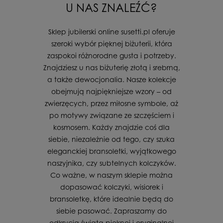
U NAS ZNALEŹĆ?
Sklep jubilerski online susetti.pl oferuje
szeroki wybór pięknej biżuterii, która
zaspokoi różnorodne gusta i potrzeby.
Znajdziesz u nas biżuterię złotą i srebrną,
a także dewocjonalia. Nasze kolekcje
obejmują najpiękniejsze wzory – od
zwierzęcych, przez miłosne symbole, aż
po motywy związane ze szczęściem i
kosmosem. Każdy znajdzie coś dla
siebie, niezależnie od tego, czy szuka
eleganckiej bransoletki, wyjątkowego
naszyjnika, czy subtelnych kolczyków.
Co ważne, w naszym sklepie można
dopasować kolczyki, wisiorek i
bransoletkę, które idealnie będą do
siebie pasować. Zapraszamy do
odkrycia świata pięknej i oryginalnej