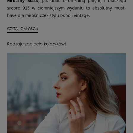
Mroczny Blask
, jak dbać o unikalną patynę i dlaczego
srebro 925 w ciemniejszym wydaniu to absolutny must-
have dla miłośniczek stylu boho i vintage.
CZYTAJ CAŁOŚĆ »
Rodzaje zapięcia kolczyków!