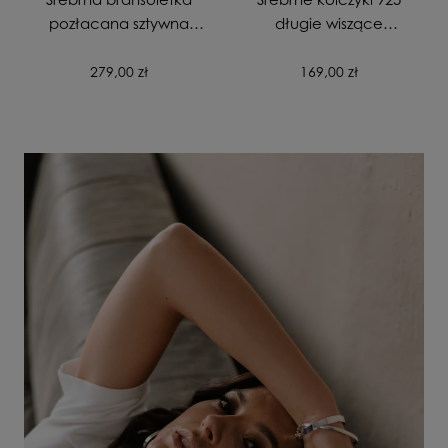
pozłacana sztywna
długie wiszące
gładka zapinana
pozłacane Skrzydła
próba 925
Anioła
279,00 zł
169,00 zł