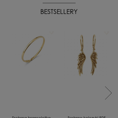
BESTSELLERY
Srebrna bransoletka
Srebrne kolczyki 925