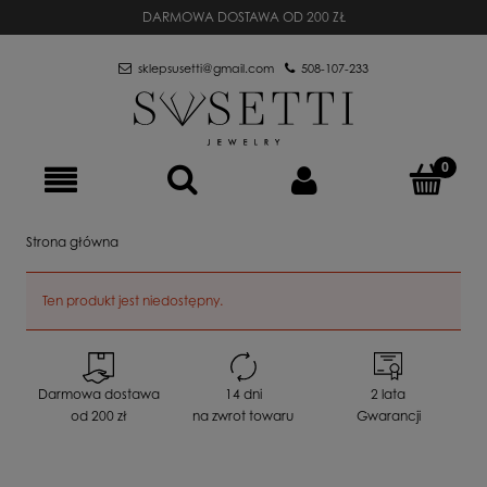
DARMOWA DOSTAWA OD 200 ZŁ
sklepsusetti@gmail.com
508-107-233
Strona główna
Ten produkt jest niedostępny.
Darmowa dostawa
14 dni
2 lata
od 200 zł
na zwrot towaru
Gwarancji