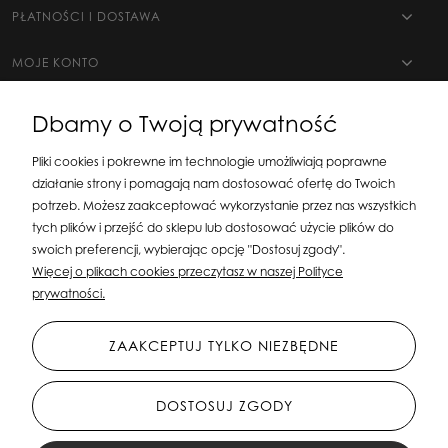
PŁATNOŚCI I DOSTAWA
MOJE KONTO
Dbamy o Twoją prywatność
Pliki cookies i pokrewne im technologie umożliwiają poprawne
działanie strony i pomagają nam dostosować ofertę do Twoich
potrzeb. Możesz zaakceptować wykorzystanie przez nas wszystkich
tych plików i przejść do sklepu lub dostosować użycie plików do
swoich preferencji, wybierając opcję "Dostosuj zgody".
Silit Group Maciej Suska
| ul. Astronomów 16, 80-299 Gdańsk, woj. pomorskie
Więcej o plikach cookies przeczytasz w naszej Polityce
| E-mail:
sklepsusetti@gmail.com
Tel.: 508-107-233 | NIP: 5841956567 REGON:
prywatności.
192599663
ZAAKCEPTUJ TYLKO NIEZBĘDNE
DOSTOSUJ ZGODY