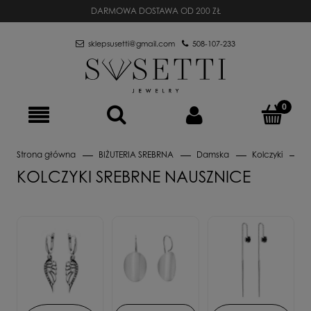
DARMOWA DOSTAWA OD 200 ZŁ
sklepsusetti@gmail.com
508-107-233
Strona główna
BIŻUTERIA SREBRNA
Damska
Kolczyki
N
KOLCZYKI SREBRNE NAUSZNICE