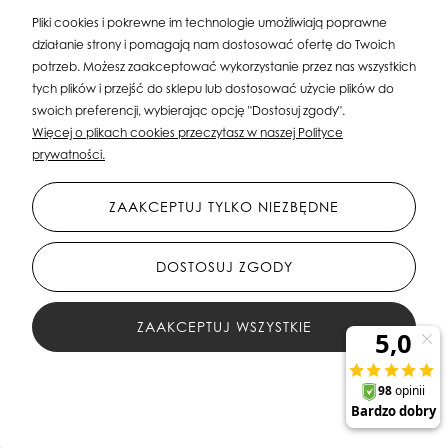
Pliki cookies i pokrewne im technologie umożliwiają poprawne
działanie strony i pomagają nam dostosować ofertę do Twoich
potrzeb. Możesz zaakceptować wykorzystanie przez nas wszystkich
tych plików i przejść do sklepu lub dostosować użycie plików do
swoich preferencji, wybierając opcję "Dostosuj zgody".
Więcej o plikach cookies przeczytasz w naszej Polityce
prywatności.
ZAAKCEPTUJ TYLKO NIEZBĘDNE
DOSTOSUJ ZGODY
ZAAKCEPTUJ WSZYSTKIE
Srebrne kolczyki nausznice liście listki
FILTRY
69,00 zł