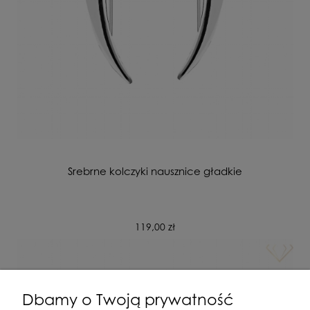
Srebrne kolczyki nausznice gładkie
119,00 zł
Dbamy o Twoją prywatność