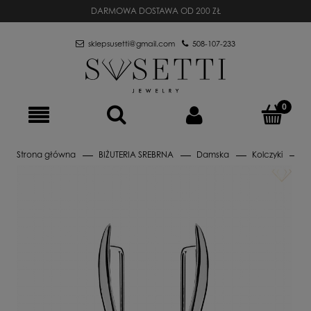
DARMOWA DOSTAWA OD 200 ZŁ
sklepsusetti@gmail.com
508-107-233
Strona główna
BIŻUTERIA SREBRNA
Damska
Kolczyki
N