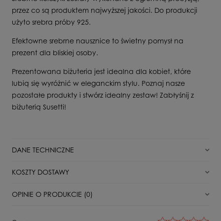
przez co są produktem najwyższej jakości. Do produkcji
użyto srebra próby 925.
Efektowne srebrne nausznice to świetny pomysł na
prezent dla bliskiej osoby.
Prezentowana biżuteria jest idealna dla kobiet, które
lubią się wyróżnić w eleganckim stylu. Poznaj nasze
pozostałe produkty i stwórz idealny zestaw! Zabłyśnij z
biżuterią Susetti!
DANE TECHNICZNE
Stan
Nowy
KOSZTY DOSTAWY
Typ zapięcia
Otwarty
DPD Pickup punkt odbioru/automat paczkowy
11,00 zł
OPINIE O PRODUKCIE (0)
Dla kogo
Dla Niej
Paczkomat InPost
16,00 zł
Surowiec
Srebro
Wyświetlane są wszystkie opinie (pozytywne i negatywne). Nie