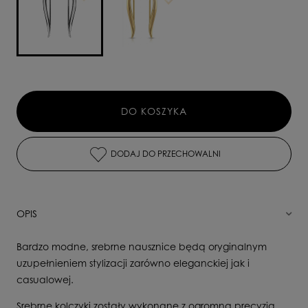
DO KOSZYKA
DODAJ DO PRZECHOWALNI
OPIS
Bardzo modne, srebrne nausznice będą oryginalnym
uzupełnieniem stylizacji zarówno eleganckiej jak i
casualowej.
Srebrne kolczyki zostały wykonane z ogromną precyzją,