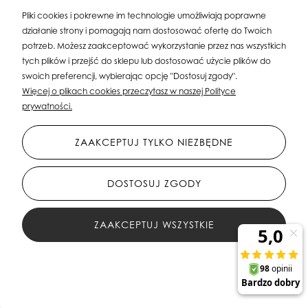
Pliki cookies i pokrewne im technologie umożliwiają poprawne
działanie strony i pomagają nam dostosować ofertę do Twoich
potrzeb. Możesz zaakceptować wykorzystanie przez nas wszystkich
tych plików i przejść do sklepu lub dostosować użycie plików do
swoich preferencji, wybierając opcję "Dostosuj zgody".
Więcej o plikach cookies przeczytasz w naszej Polityce
prywatności.
ZAAKCEPTUJ TYLKO NIEZBĘDNE
DOSTOSUJ ZGODY
Srebrne kolczyki okrągłe pozłacane ze wzorem
ZAAKCEPTUJ WSZYSTKIE
FILTRY
85,00 zł