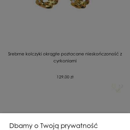
Srebrne kolczyki okrągłe pozłacane nieskończoność z
cyrkoniami
129,00 zł
Dbamy o Twoją prywatność