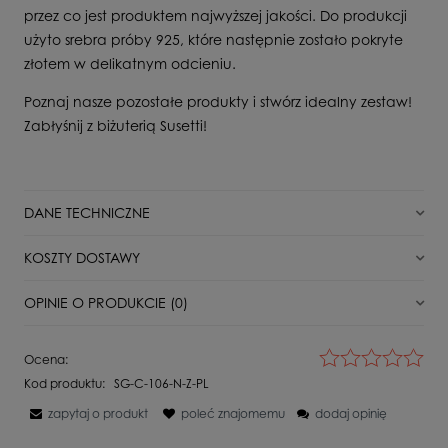
przez co jest produktem najwyższej jakości. Do produkcji
użyto srebra próby 925, które następnie zostało pokryte
złotem w delikatnym odcieniu.
Poznaj nasze pozostałe produkty i stwórz idealny zestaw!
Zabłyśnij z biżuterią Susetti!
DANE TECHNICZNE
Stan
Nowy
KOSZTY DOSTAWY
Dla kogo
Dla Niej
DPD Pickup punkt odbioru/automat paczkowy
11,00 zł
OPINIE O PRODUKCIE (0)
Surowiec
Srebro pozłacane
Paczkomat InPost
16,00 zł
Kamień
Bez kamienia
Wyświetlane są wszystkie opinie (pozytywne i negatywne). Nie
Ocena:
weryfikujemy, czy pochodzą one od klientów, którzy kupili dany
Próba
925
Kurier DPD
18,00 zł
Kod produktu:
SG-C-106-N-Z-PL
produkt.
Waga
1,6 g
zapytaj o produkt
poleć znajomemu
dodaj opinię
Kurier Inpost
21,00 zł
Szerokość produktu
1,8x1,3 cm elemet