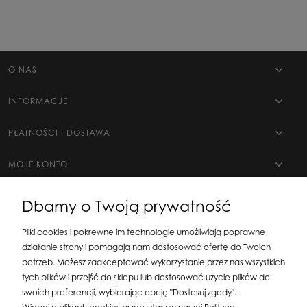
O NAS
INFORMACJE
PŁATNOŚCI I DOSTAWA
MOJE KONTO
Dbamy o Twoją prywatność
Pliki cookies i pokrewne im technologie umożliwiają poprawne
działanie strony i pomagają nam dostosować ofertę do Twoich
potrzeb. Możesz zaakceptować wykorzystanie przez nas wszystkich
tych plików i przejść do sklepu lub dostosować użycie plików do
swoich preferencji, wybierając opcję "Dostosuj zgody".
Silit Group Maciej Suska
| ul. Astronomów 16, 80-299 Gdańsk, woj. pomorskie