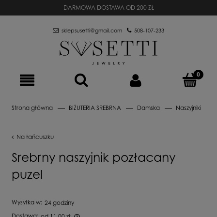
DARMOWA DOSTAWA OD 200 ZŁ
sklepsusetti@gmail.com
508-107-233
Strona główna
BIŻUTERIA SREBRNA
Damska
Naszyjniki
Na łańcuszku
Srebrny naszyjnik pozłacany
puzel
Wysyłka w:
24 godziny
Dostawa:
od 11,00 zł