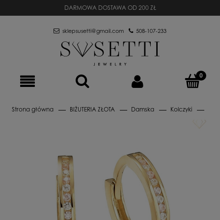
DARMOWA DOSTAWA OD 200 ZŁ
sklepsusetti@gmail.com
508-107-233
Strona główna
BIŻUTERIA ZŁOTA
Damska
Kolczyki
Złot