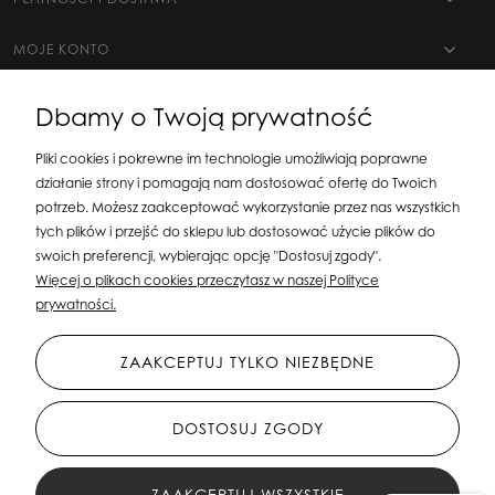
MOJE KONTO
Dbamy o Twoją prywatność
Pliki cookies i pokrewne im technologie umożliwiają poprawne
działanie strony i pomagają nam dostosować ofertę do Twoich
potrzeb. Możesz zaakceptować wykorzystanie przez nas wszystkich
tych plików i przejść do sklepu lub dostosować użycie plików do
swoich preferencji, wybierając opcję "Dostosuj zgody".
Silit Group Maciej Suska
| ul. Astronomów 16, 80-299 Gdańsk, woj. pomorskie
Więcej o plikach cookies przeczytasz w naszej Polityce
| E-mail:
sklepsusetti@gmail.com
Tel.: 508-107-233 | NIP: 5841956567 REGON:
prywatności.
192599663
ZAAKCEPTUJ TYLKO NIEZBĘDNE
DOSTOSUJ ZGODY
ZAAKCEPTUJ WSZYSTKIE