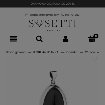
DARMOWA DOSTAWA OD 200 ZŁ
sklepsusetti@gmail.com
508-107-233
Strona główna
BIŻUTERIA SREBRNA
Damska
Wisiorki
Wi