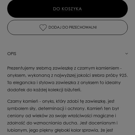
DO KOSZYKA
DODAJ DO PRZECHOWALNI
OPIS
Prezentujemy srebrną zawieszkę z czarnym kamieniem -
onyksem, wykonaną z najwyższej jakości srebra próby 925.
Ta elegancka i stylowa zawieszka z onyksem to idealny
dodatek do każdej kolekcji biżuterii.
Czarny kamień - onyks, który zdobi tę zawieszkę, jest
symbolem siły, determinacji i ochrony. Kamień ten był
ceniony od wieków za swoje właściwości magiczne i
zdolność do wzmacniania ducha. Jest docenianym i
lubianym, jego piękny głęboki kolor sprawia, że jest