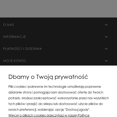
O NAS
INFORMACJE
PŁATNOŚCI I DOSTAWA
MOJE KONTO
Dbamy o Twoją prywatność
Pliki cookies i pokrewne im technologie umożliwiają poprawne
działanie strony i pomagają nam dostosować ofertę do Twoich
potrzeb. Możesz zaakceptować wykorzystanie przez nas wszystkich
tych plików i przejść do sklepu lub dostosować użycie plików do
swoich preferencji, wybierając opcję "Dostosuj zgody".
Silit Group Maciej Suska
| ul. Astronomów 16, 80-299 Gdańsk, woj. pomorskie
Więcej o plikach cookies przeczytasz w naszej Polityce