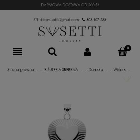
DARMOWA DOSTAWA OD 200 ZŁ
sklepsusetti@gmail.com
508-107-233
Strona główna
BIŻUTERIA SREBRNA
Damska
Wisiorki
Wi