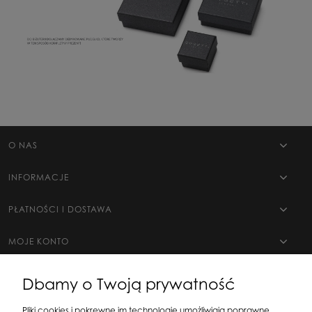
O NAS
INFORMACJE
PŁATNOŚCI I DOSTAWA
MOJE KONTO
Dbamy o Twoją prywatność
Pliki cookies i pokrewne im technologie umożliwiają poprawne