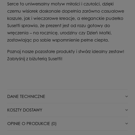
Serce to uniwersalny motyw miłości i czułości, dzięki
czemu wisiorek doskonale dopełnia zarówno casualowe
koszule, jak i wieczorowe kreacje, a eleganckie pudełko
Susetti sprawia, że prezent jest od razu gotowy do
wręczenia – na rocznicę, urodziny czy Dzień Matki,
zostawiając po sobie wspomnienie pełne ciepła.
Poznaj nasze pozostałe produkty i stwórz idealny zestaw!
Zabłyśnij z biżuterią Susetti!
DANE TECHNICZNE
Stan
Nowy
KOSZTY DOSTAWY
Typ zapięcia
Otwarty
DPD Pickup punkt odbioru/automat paczkowy
11,00 zł
OPINIE O PRODUKCIE (0)
Dla kogo
Dla Niej