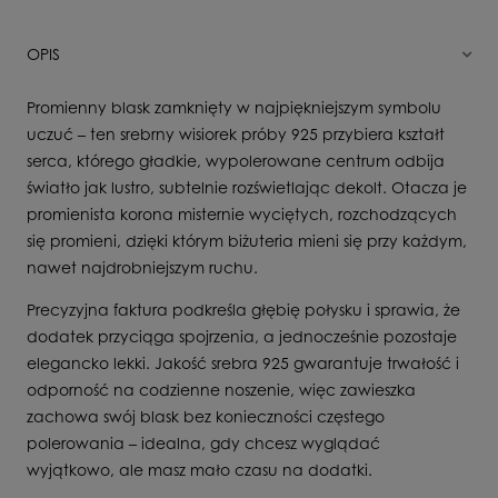
OPIS
Promienny blask zamknięty w najpiękniejszym symbolu
uczuć – ten srebrny wisiorek próby 925 przybiera kształt
serca, którego gładkie, wypolerowane centrum odbija
światło jak lustro, subtelnie rozświetlając dekolt. Otacza je
promienista korona misternie wyciętych, rozchodzących
się promieni, dzięki którym biżuteria mieni się przy każdym,
nawet najdrobniejszym ruchu.
Precyzyjna faktura podkreśla głębię połysku i sprawia, że
dodatek przyciąga spojrzenia, a jednocześnie pozostaje
elegancko lekki. Jakość srebra 925 gwarantuje trwałość i
odporność na codzienne noszenie, więc zawieszka
zachowa swój blask bez konieczności częstego
polerowania – idealna, gdy chcesz wyglądać
wyjątkowo, ale masz mało czasu na dodatki.