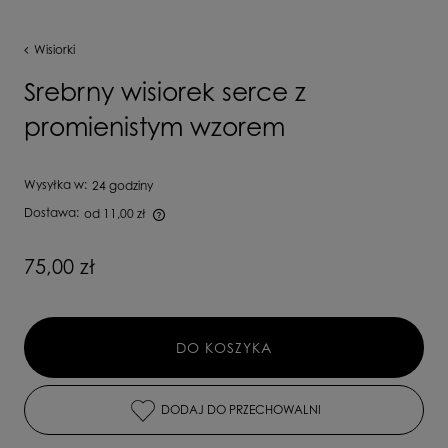
Wisiorki
Srebrny wisiorek serce z
promienistym wzorem
Wysyłka w:
24 godziny
Dostawa:
od 11,00 zł
Cena nie zawiera ewentualnych kosztów płatności
75,00 zł
DO KOSZYKA
DODAJ DO PRZECHOWALNI