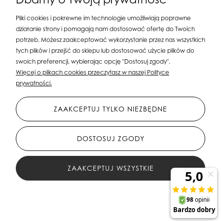
Pliki cookies i pokrewne im technologie umożliwiają poprawne
działanie strony i pomagają nam dostosować ofertę do Twoich
potrzeb. Możesz zaakceptować wykorzystanie przez nas wszystkich
tych plików i przejść do sklepu lub dostosować użycie plików do
swoich preferencji, wybierając opcję "Dostosuj zgody".
Silit Group Maciej Suska
| ul. Astronomów 16, 80-299 Gdańsk, woj. pomorskie
Więcej o plikach cookies przeczytasz w naszej Polityce
| E-mail:
sklepsusetti@gmail.com
Tel.: 508-107-233 | NIP: 5841956567 REGON:
prywatności.
192599663
ZAAKCEPTUJ TYLKO NIEZBĘDNE
DOSTOSUJ ZGODY
ZAAKCEPTUJ WSZYSTKIE
All Rights Reserved © 2023 Silit Group Maciej Suska
Sklep internetowy Shoper.pl