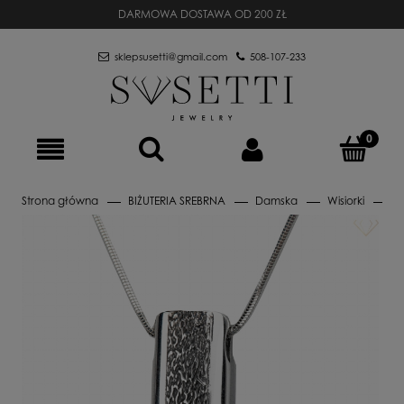
DARMOWA DOSTAWA OD 200 ZŁ
sklepsusetti@gmail.com
508-107-233
Strona główna
BIŻUTERIA SREBRNA
Damska
Wisiorki
Wi