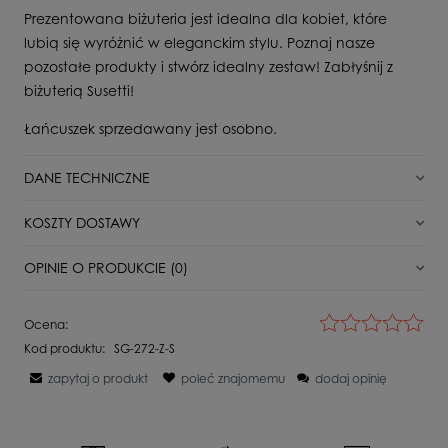
Prezentowana biżuteria jest idealna dla kobiet, które
lubią się wyróżnić w eleganckim stylu. Poznaj nasze
pozostałe produkty i stwórz idealny zestaw! Zabłyśnij z
biżuterią Susetti!
Łańcuszek sprzedawany jest osobno.
DANE TECHNICZNE
Stan
Nowy
KOSZTY DOSTAWY
Dla kogo
Dla Niej
DPD Pickup punkt odbioru/automat paczkowy
11,00 zł
OPINIE O PRODUKCIE (0)
Surowiec
Srebro
Paczkomat InPost
16,00 zł
Kamień
Bez kamienia
Wyświetlane są wszystkie opinie (pozytywne i negatywne). Nie
Ocena:
weryfikujemy, czy pochodzą one od klientów, którzy kupili dany
Próba
925
Kurier DPD
18,00 zł
Kod produktu:
SG-272-Z-S
produkt.
Waga
4,5 g
zapytaj o produkt
poleć znajomemu
dodaj opinię
Kurier Inpost
21,00 zł
Szerokość produktu
1,5 cm
Imię lub pseudonim:
Kurier DPD Pobranie
21,00 zł
Długość całkowita
3,6 cm