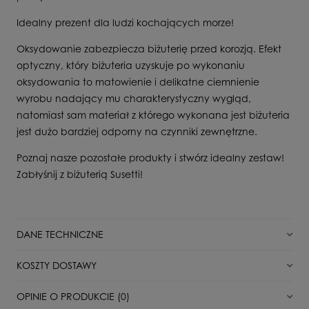
Idealny prezent dla ludzi kochających morze!
Oksydowanie zabezpiecza biżuterię przed korozją. Efekt
optyczny, który biżuteria uzyskuje po wykonaniu
oksydowania to matowienie i delikatne ciemnienie
wyrobu nadający mu charakterystyczny wygląd,
natomiast sam materiał z którego wykonana jest biżuteria
jest dużo bardziej odporny na czynniki zewnętrzne.
Poznaj nasze pozostałe produkty i stwórz idealny zestaw!
Zabłyśnij z biżuterią Susetti!
DANE TECHNICZNE
Stan
Nowy
KOSZTY DOSTAWY
Dla kogo
Unisex
DPD Pickup punkt odbioru/automat paczkowy
11,00 zł
OPINIE O PRODUKCIE (0)
Surowiec
Srebro