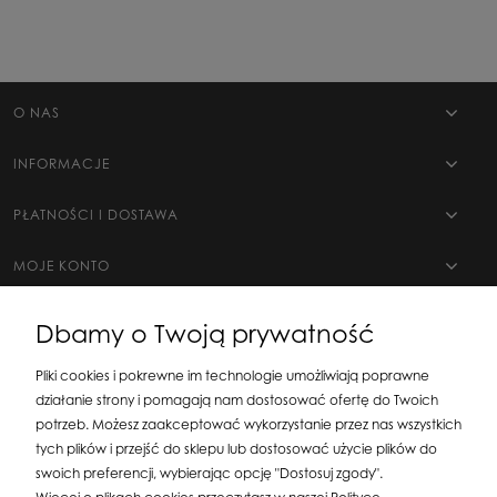
O NAS
INFORMACJE
PŁATNOŚCI I DOSTAWA
MOJE KONTO
Dbamy o Twoją prywatność
Pliki cookies i pokrewne im technologie umożliwiają poprawne
działanie strony i pomagają nam dostosować ofertę do Twoich
potrzeb. Możesz zaakceptować wykorzystanie przez nas wszystkich
tych plików i przejść do sklepu lub dostosować użycie plików do
swoich preferencji, wybierając opcję "Dostosuj zgody".
Silit Group Maciej Suska
| ul. Astronomów 16, 80-299 Gdańsk, woj. pomorskie