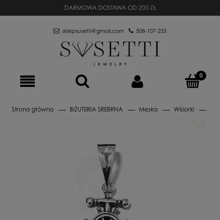
DARMOWA DOSTAWA OD 200 ZŁ
sklepsusetti@gmail.com
508-107-233
Strona główna
BIŻUTERIA SREBRNA
Męska
Wisiorki
Sre