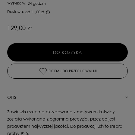
Wysyłka w:
24 godziny
Dostawa:
od 11,00 zł
Cena nie zawiera ewentualnych kosztów płatności
129,00 zł
DO KOSZYKA
DODAJ DO PRZECHOWALNI
OPIS
Zawieszka srebrna oksydowana z motywem kotwicy
została wykonana z ogromną precyzją, przez co jest
produktem najwyższej jakości. Do produkcji użyto srebra
próby 925.