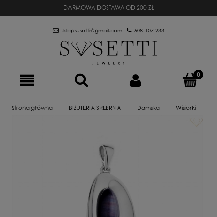
DARMOWA DOSTAWA OD 200 ZŁ
sklepsusetti@gmail.com
508-107-233
Strona główna
BIŻUTERIA SREBRNA
Damska
Wisiorki
Wi