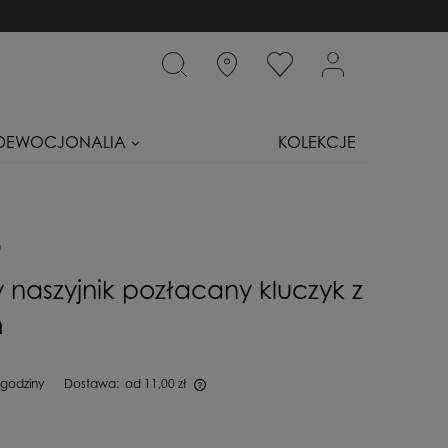
DEWOCJONALIA
KOLEKCJE
u
 naszyjnik pozłacany kluczyk z
m
 godziny
Dostawa:
od 11,00 zł
iera ewentualnych kosztów płatności