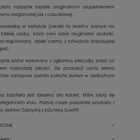
złoty naszyjnik będzie oryginalnym uzupełnieniem
arówno eleganckiej jak i casualowej.
 zawieszką w kształcie jaskółki to świetny pomysł na
bliskiej osoby, która ceni sobie oryginalne dodatki.
est regulowany, dzięki czemu z łatwością dopasujesz
gość.
zyjnik został wykonany z ogromną precyzją, przez co
tem najwyższej jakości. Do produkcji użyto srebra
które następnie zostało pokryte złotem w delikatnym
a biżuteria jest idealna dla kobiet, które lubią się
eleganckim stylu. Poznaj nasze pozostałe produkty i
y zestaw! Zabłyśnij z biżuterią Susetti!
ICZNE
Nowy
TAWY