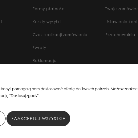
Formy płatności
Twoje zamówien
i
Koszty wysyłki
Ustawienia kon
Czas realizacji zamówienia
Przechowalnia
Zwroty
Reklamacje
6, 80-299 Gdańsk, woj. pomorskie | E-mail:
sklepsusetti@gmail.com
Tel.: 508-1
 strony i pomagają nam dostosować ofertę do Twoich potrzeb. Możesz zaakcept
pcję "Dostosuj zgody".
Y
ZAAKCEPTUJ WSZYSTKIE