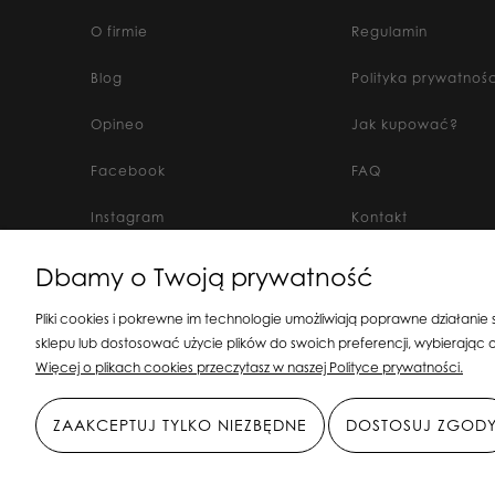
O firmie
Regulamin
Blog
Polityka prywatnośc
Opineo
Jak kupować?
Facebook
FAQ
Instagram
Kontakt
Dbamy o Twoją prywatność
Silit Group Maciej Suska
| ul. Astronomów 1
Pliki cookies i pokrewne im technologie umożliwiają poprawne działanie
sklepu lub dostosować użycie plików do swoich preferencji, wybierając o
Więcej o plikach cookies przeczytasz w naszej Polityce prywatności.
ZAAKCEPTUJ TYLKO NIEZBĘDNE
DOSTOSUJ ZGOD