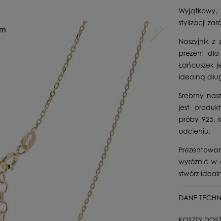
Wyjątkowy, 
stylizacji z
Naszyjnik z
prezent dla 
Łańcuszek j
idealną dłu
Srebrny nas
jest produk
próby 925, 
odcieniu.
Prezentowan
wyróżnić w 
stwórz idealn
DANE TECHN
Stan
KOSZTY DOS