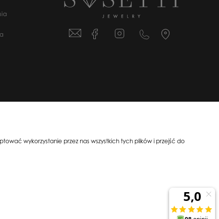
ia
ta
07-233 | NIP: 5841956567 REGON: 192599663
ować wykorzystanie przez nas wszystkich tych plików i przejść do
All Rights Reserved © 2023 Silit Group Maciej Suska