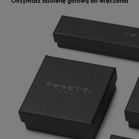
Otrzymasz biżuterię gotową do wręczenia