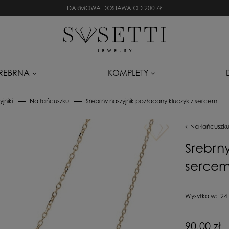
DARMOWA DOSTAWA OD 200 ZŁ
SREBRNA
KOMPLETY
jniki
Na łańcuszku
Srebrny naszyjnik pozłacany kluczyk z sercem
Na łańcuszk
Srebrny
serce
Wysyłka w:
24
Cena nie zaw
90,00 zł