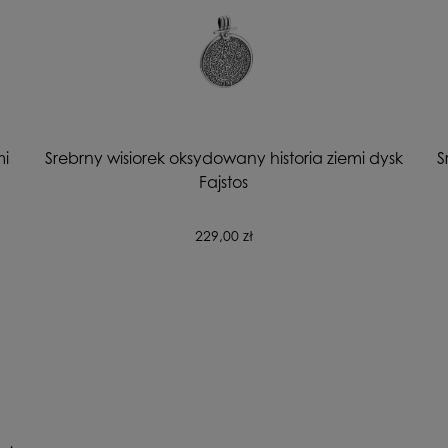
mi
Srebrny wisiorek oksydowany historia ziemi dysk
S
Fajstos
229,00 zł