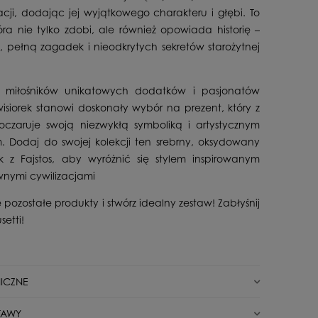
zacji, dodając jej wyjątkowego charakteru i głębi. To
tóra nie tylko zdobi, ale również opowiada historię –
, pełną zagadek i nieodkrytych sekretów starożytnej
a miłośników unikatowych dodatków i pasjonatów
n wisiorek stanowi doskonały wybór na prezent, który z
czaruje swoją niezwykłą symboliką i artystycznym
 Dodaj do swojej kolekcji ten srebrny, oksydowany
sk z Fajstos, aby wyróżnić się stylem inspirowanym
awnymi cywilizacjami
 pozostałe produkty i stwórz idealny zestaw! Zabłyśnij
setti!
ICZNE
Nowy
TAWY