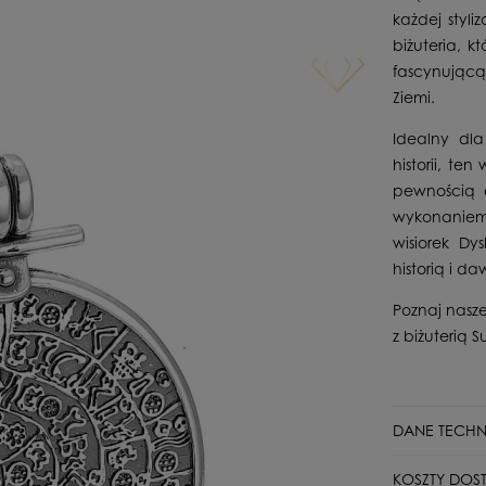
każdej styli
biżuteria, k
fascynującą
Ziemi.
Idealny dl
historii, te
pewnością o
wykonaniem.
wisiorek Dy
historią i d
Poznaj nasze
z biżuterią Su
DANE TECHN
Stan
KOSZTY DOS