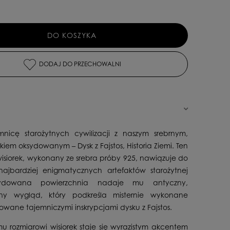
DO KOSZYKA
DODAJ DO PRZECHOWALNI
mnicę starożytnych cywilizacji z naszym srebrnym,
kiem oksydowanym – Dysk z Fajstos, Historia Ziemi. Ten
isiorek, wykonany ze srebra próby 925, nawiązuje do
ajbardziej enigmatycznych artefaktów starożytnej
sydowana powierzchnia nadaje mu antyczny,
ony wygląd, który podkreśla misternie wykonane
rowane tajemniczymi inskrypcjami dysku z Fajstos.
mu rozmiarowi wisiorek staje się wyrazistym akcentem