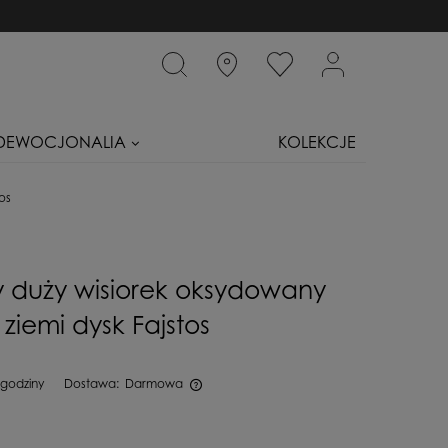
DEWOCJONALIA
KOLEKCJE
os
y duży wisiorek oksydowany
a ziemi dysk Fajstos
 godziny
Dostawa:
Darmowa
iera ewentualnych kosztów płatności