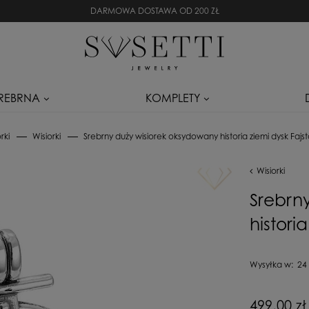
DARMOWA DOSTAWA OD 200 ZŁ
SREBRNA
KOMPLETY
rki
Wisiorki
Srebrny duży wisiorek oksydowany historia ziemi dysk Fajst
Wisiorki
Srebrn
histori
Wysyłka w:
24
Cena nie zaw
499,00 zł