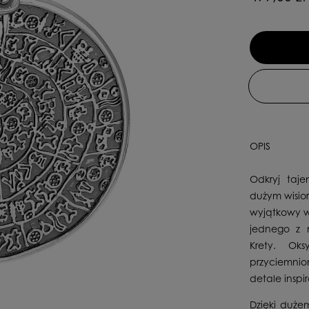
OPIS
Odkryj taje
dużym wisior
wyjątkowy w
jednego z n
Krety. Ok
przyciemni
detale inspi
Dzięki duże