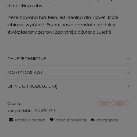
dla bliskiej osoby.
Prezentowana biżuteria jest idealna dla kobiet, które
lubią się wyróżnić. Poznaj nasze pozostałe produkty i
stwórz idealny zestaw! Zabłyśnij z biżuterią Susetti!
DANE TECHNICZNE
Stan
Nowy
KOSZTY DOSTAWY
Typ zapięcia
Sztyft
DPD Pickup punkt odbioru/automat paczkowy
11,00 zł
OPINIE O PRODUKCIE (0)
Dla kogo
Dla Niej
Paczkomat InPost
16,00 zł
Surowiec
Srebro
Wyświetlane są wszystkie opinie (pozytywne i negatywne). Nie
Ocena:
weryfikujemy, czy pochodzą one od klientów, którzy kupili dany
Kamień
Cyrkonia
Kurier DPD
18,00 zł
Kod produktu:
SG-070-KS-S
produkt.
Próba
925
zapytaj o produkt
poleć znajomemu
dodaj opinię
Kurier Inpost
21,00 zł
Waga
1,4 g
Imię lub pseudonim:
Kurier DPD Pobranie
21,00 zł
Szerokość produktu
0,5 cm