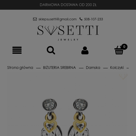
DARMOWA DOSTAWA OD 200 ZŁ
sklepsusetti@gmail.com
508-107-233
Strona główna
BIŻUTERIA SREBRNA
Damska
Kolczyki
S