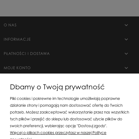
O NAS
INFORMACJE
PŁATNOŚCI I DOSTAWA
MOJE KONTO
Dbamy o Twoją prywatność
Pliki cookies i pokrewne im technologie umożliwiają poprawne
działanie strony i pomagają nam dostosować ofertę do Twoich
potrzeb. Możesz zaakceptować wykorzystanie przez nas wszystkich
tych plików i przejść do sklepu lub dostosować użycie plików do
swoich preferencji, wybierając opcję "Dostosuj zgody".
Silit Group Maciej Suska
| ul. Astronomów 16, 80-299 Gdańsk, woj. pomorskie
Więcej o plikach cookies przeczytasz w naszej Polityce
| E-mail:
sklepsusetti@gmail.com
Tel.: 508-107-233 | NIP: 5841956567 REGON: