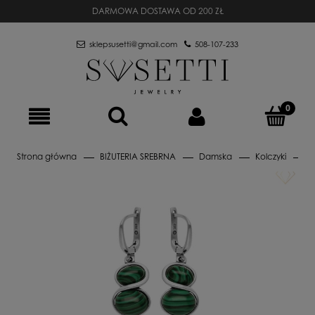
DARMOWA DOSTAWA OD 200 ZŁ
sklepsusetti@gmail.com
508-107-233
Strona główna
BIŻUTERIA SREBRNA
Damska
Kolczyki
A