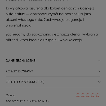
To wyjątkowa biżuteria dla kobiet ceniących klasykę z
nutą natury — doskonały wybór na prezent lub jako
akcent własnego stylu. Zachwycają elegancją i
uniwersalnością
Zachęcamy do zapoznania się z naszą ofertą i wybrania
biżuterii, która idealnie uzupełni Twoją kolekcję.
DANE TECHNICZNE
Stan
Nowy
KOSZTY DOSTAWY
Typ zapięcia
Angielskie
DPD Pickup punkt odbioru/automat paczkowy
11,00 zł
OPINIE O PRODUKCIE (0)
Dla kogo
Dla Niej
Paczkomat InPost
16,00 zł
Surowiec
Srebro
Wyświetlane są wszystkie opinie (pozytywne i negatywne). Nie
Ocena:
weryfikujemy, czy pochodzą one od klientów, którzy kupili dany
Kamień
Malachit
Kurier DPD
18,00 zł
Kod produktu:
SG-426-KA-S-SG
produkt.
Próba
925