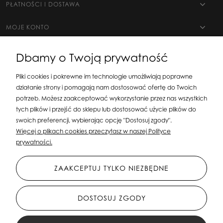
PŁATNOŚCI I DOSTAWA
MOJE KONTO
Dbamy o Twoją prywatność
Pliki cookies i pokrewne im technologie umożliwiają poprawne
działanie strony i pomagają nam dostosować ofertę do Twoich
potrzeb. Możesz zaakceptować wykorzystanie przez nas wszystkich
tych plików i przejść do sklepu lub dostosować użycie plików do
swoich preferencji, wybierając opcję "Dostosuj zgody".
Silit Group Maciej Suska
| ul. Astronomów 16, 80-299 Gdańsk, woj. pomorskie
Więcej o plikach cookies przeczytasz w naszej Polityce
| E-mail:
sklepsusetti@gmail.com
Tel.: 508-107-233 | NIP: 5841956567 REGON:
prywatności.
192599663
ZAAKCEPTUJ TYLKO NIEZBĘDNE
DOSTOSUJ ZGODY