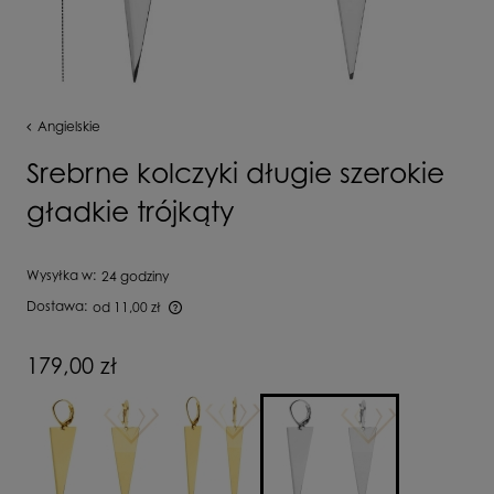
Angielskie
Srebrne kolczyki długie szerokie
gładkie trójkąty
Wysyłka w:
24 godziny
Dostawa:
od 11,00 zł
Cena nie zawiera ewentualnych kosztów płatności
179,00 zł