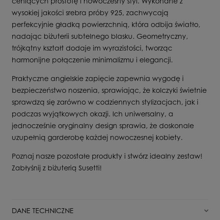
ceniących prostotę i nowoczesny styl. Wykonane z
wysokiej jakości srebra próby 925, zachwycają
perfekcyjnie gładką powierzchnią, która odbija światło,
nadając biżuterii subtelnego blasku. Geometryczny,
trójkątny kształt dodaje im wyrazistości, tworząc
harmonijne połączenie minimalizmu i elegancji.
Praktyczne angielskie zapięcie zapewnia wygodę i
bezpieczeństwo noszenia, sprawiając, że kolczyki świetnie
sprawdzą się zarówno w codziennych stylizacjach, jak i
podczas wyjątkowych okazji. Ich uniwersalny, a
jednocześnie oryginalny design sprawia, że doskonale
uzupełnią garderobę każdej nowoczesnej kobiety.
Poznaj nasze pozostałe produkty i stwórz idealny zestaw!
Zabłyśnij z biżuterią Susetti!
DANE TECHNICZNE