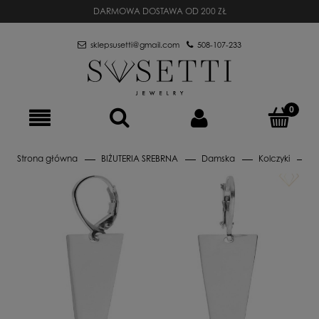
DARMOWA DOSTAWA OD 200 ZŁ
sklepsusetti@gmail.com
508-107-233
Strona główna
BIŻUTERIA SREBRNA
Damska
Kolczyki
A