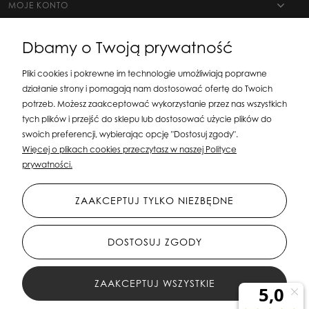
MOJE KONTO
Dbamy o Twoją prywatność
Pliki cookies i pokrewne im technologie umożliwiają poprawne
działanie strony i pomagają nam dostosować ofertę do Twoich
potrzeb. Możesz zaakceptować wykorzystanie przez nas wszystkich
tych plików i przejść do sklepu lub dostosować użycie plików do
swoich preferencji, wybierając opcję "Dostosuj zgody".
Silit Group Maciej Suska
| ul. Astronomów 16, 80-299 Gdańsk, woj. pomorskie
Więcej o plikach cookies przeczytasz w naszej Polityce
| E-mail:
sklepsusetti@gmail.com
Tel.: 508-107-233 | NIP: 5841956567 REGON:
prywatności.
192599663
ZAAKCEPTUJ TYLKO NIEZBĘDNE
DOSTOSUJ ZGODY
ZAAKCEPTUJ WSZYSTKIE
All Rights Reserved © 2023 Silit Group Maciej Suska