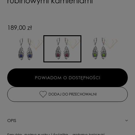
rubinowymi kamieniami
189,00 zł
POWIADOM O DOSTĘPNOŚCI
DODAJ DO PRZECHOWALNI
OPIS
Smukłe, pełne ruchu i światła – srebrne kolczyki