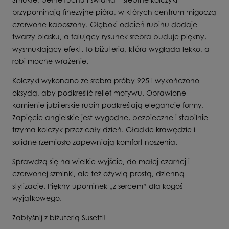
przypominają finezyjne pióra, w których centrum migoczą
czerwone kaboszony. Głęboki odcień rubinu dodaje
twarzy blasku, a falujący rysunek srebra buduje piękny,
wysmuklający efekt. To biżuteria, która wygląda lekko, a
robi mocne wrażenie.
Kolczyki wykonano ze srebra próby 925 i wykończono
oksydą, aby podkreślić relief motywu. Oprawione
kamienie jubilerskie rubin podkreślają elegancję formy.
Zapięcie angielskie jest wygodne, bezpieczne i stabilnie
trzyma kolczyk przez cały dzień. Gładkie krawędzie i
solidne rzemiosło zapewniają komfort noszenia.
Sprawdzą się na wielkie wyjście, do małej czarnej i
czerwonej szminki, ale też ożywią prostą, dzienną
stylizację. Piękny upominek „z sercem” dla kogoś
wyjątkowego.
Zabłyśnij z biżuterią Susetti!