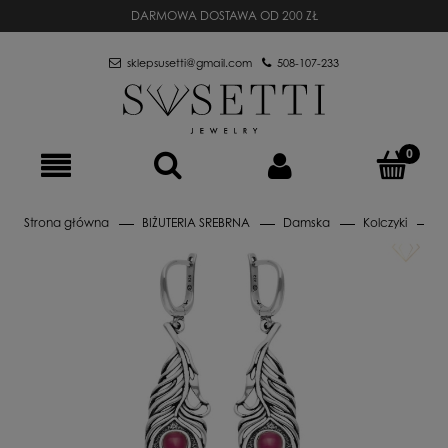
DARMOWA DOSTAWA OD 200 ZŁ
sklepsusetti@gmail.com
508-107-233
Strona główna
BIŻUTERIA SREBRNA
Damska
Kolczyki
A