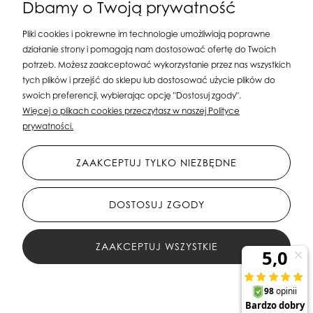
Dbamy o Twoją prywatność
Pliki cookies i pokrewne im technologie umożliwiają poprawne
działanie strony i pomagają nam dostosować ofertę do Twoich
potrzeb. Możesz zaakceptować wykorzystanie przez nas wszystkich
tych plików i przejść do sklepu lub dostosować użycie plików do
swoich preferencji, wybierając opcję "Dostosuj zgody".
Silit Group Maciej Suska
| ul. Astronomów 16, 80-299 Gdańsk, woj. pomorskie
Więcej o plikach cookies przeczytasz w naszej Polityce
| E-mail:
sklepsusetti@gmail.com
Tel.: 508-107-233 | NIP: 5841956567 REGON:
prywatności.
192599663
ZAAKCEPTUJ TYLKO NIEZBĘDNE
DOSTOSUJ ZGODY
ZAAKCEPTUJ WSZYSTKIE
All Rights Reserved © 2023 Silit Group Maciej Suska