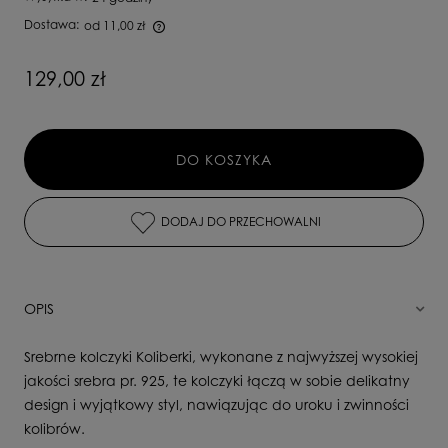
Dostawa:
od 11,00 zł
Cena nie zawiera ewentualnych kosztów płatności
129,00 zł
DO KOSZYKA
DODAJ DO PRZECHOWALNI
OPIS
Srebrne kolczyki Koliberki, wykonane z najwyższej wysokiej
jakości srebra pr. 925, te kolczyki łączą w sobie delikatny
design i wyjątkowy styl, nawiązując do uroku i zwinności
kolibrów.