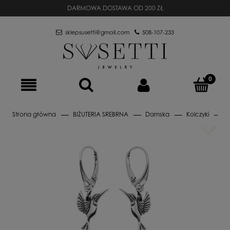
DARMOWA DOSTAWA OD 200 ZŁ
sklepsusetti@gmail.com
508-107-233
Strona główna
BIŻUTERIA SREBRNA
Damska
Kolczyki
A