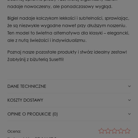
nadaje nowoczesny, ale ponadczasowy wygląd.
Bigiel nadaje kolczykom lekkości i subtelności, sprawiając,
że są niezwykle wygodne nawet przy dłuższym noszeniu.
Ten model to świetna alternatywa dla klasyki – elegancki,
ale z nutą świeżości i indywidualizmu.
Poznaj nasze pozostałe produkty i stwórz idealny zestaw!
Zabłyśnij z biżuterią Susetti!
DANE TECHNICZNE
Stan
Nowy
KOSZTY DOSTAWY
Typ zapięcia
Bigiel
DPD Pickup punkt odbioru/automat paczkowy
11,00 zł
OPINIE O PRODUKCIE (0)
Dla kogo
Dla Niej
Paczkomat InPost
16,00 zł
Surowiec
Srebro
Wyświetlane są wszystkie opinie (pozytywne i negatywne). Nie
Ocena:
weryfikujemy, czy pochodzą one od klientów, którzy kupili dany
Kamień
Kobalt