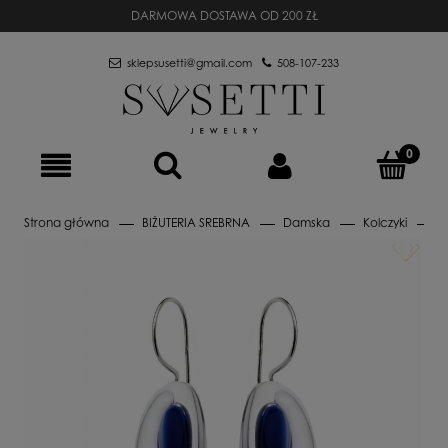
DARMOWA DOSTAWA OD 200 ZŁ
sklepsusetti@gmail.com
508-107-233
Strona główna
BIŻUTERIA SREBRNA
Damska
Kolczyki
B