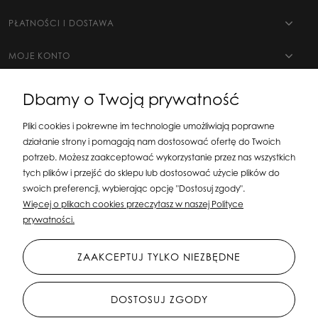
PŁATNOŚCI I DOSTAWA
MOJE KONTO
Dbamy o Twoją prywatność
Pliki cookies i pokrewne im technologie umożliwiają poprawne
działanie strony i pomagają nam dostosować ofertę do Twoich
potrzeb. Możesz zaakceptować wykorzystanie przez nas wszystkich
tych plików i przejść do sklepu lub dostosować użycie plików do
swoich preferencji, wybierając opcję "Dostosuj zgody".
Silit Group Maciej Suska
| ul. Astronomów 16, 80-299 Gdańsk, woj. pomorskie
Więcej o plikach cookies przeczytasz w naszej Polityce
| E-mail:
sklepsusetti@gmail.com
Tel.: 508-107-233 | NIP: 5841956567 REGON:
prywatności.
192599663
ZAAKCEPTUJ TYLKO NIEZBĘDNE
DOSTOSUJ ZGODY