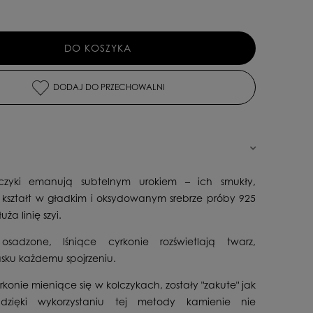
DO KOSZYKA
DODAJ DO PRZECHOWALNI
lczyki emanują subtelnym urokiem – ich smukły,
 kształt w gładkim i oksydowanym srebrze próby 925
ża linię szyi.
 osadzone, lśniące cyrkonie rozświetlają twarz,
sku każdemu spojrzeniu.
rkonie mieniące się w kolczykach, zostały "zakute" jak
dzięki wykorzystaniu tej metody kamienie nie