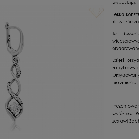
wypadają.
Lekka konst
klasyczne z
To doskon
wieczorowyc
obdarowan
Dzięki oksy
zabytkowy ch
Oksydowany 
nie zmienia 
Prezentowan
wyróżnić. P
zestaw! Zabły