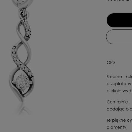
OPIS
Srebrne ko
przeplatany
pięknie wydłu
Centralnie
dodając bla
Te piękne cy
diamenty, 