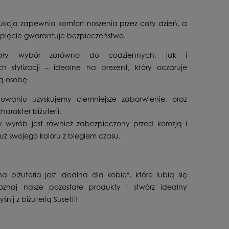
rukcja zapewnia komfort noszenia przez cały dzień, a
apięcie gwarantuje bezpieczeństwo.
ały wybór zarówno do codziennych, jak i
h stylizacji – idealne na prezent, który oczaruje
ą osobę
dowaniu uzyskujemy ciemniejsze zabarwienie, oraz
arakter biżuterii.
wyrób jest również zabezpieczony przed korozją i
już swojego koloru z biegiem czasu.
a biżuteria jest idealna dla kobiet, które lubią się
oznaj nasze pozostałe produkty i stwórz idealny
śnij z biżuterią Susetti!