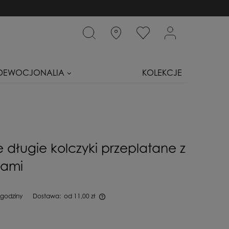
DEWOCJONALIA
KOLEKCJE
 długie kolczyki przeplatane z
iami
 godziny
Dostawa:
od 11,00 zł
iera ewentualnych kosztów płatności