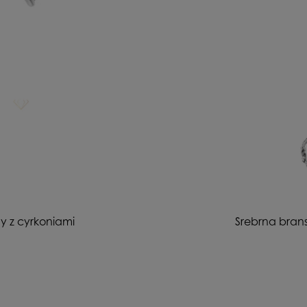
ny z cyrkoniami
Srebrna brans