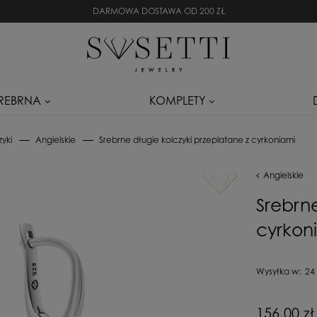
DARMOWA DOSTAWA OD 200 ZŁ
SREBRNA
KOMPLETY
zyki
Angielskie
Srebrne długie kolczyki przeplatane z cyrkoniami
Angielskie
Srebrne
cyrkon
Wysyłka w:
24
Cena nie zaw
156,00 zł