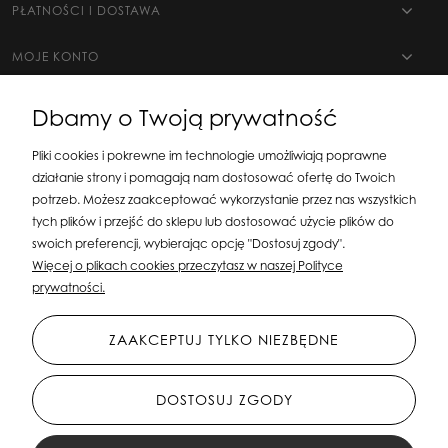
PŁATNOŚCI I DOSTAWA
MOJE KONTO
Dbamy o Twoją prywatność
Pliki cookies i pokrewne im technologie umożliwiają poprawne
działanie strony i pomagają nam dostosować ofertę do Twoich
potrzeb. Możesz zaakceptować wykorzystanie przez nas wszystkich
tych plików i przejść do sklepu lub dostosować użycie plików do
swoich preferencji, wybierając opcję "Dostosuj zgody".
Silit Group Maciej Suska
| ul. Astronomów 16, 80-299 Gdańsk, woj. pomorskie
Więcej o plikach cookies przeczytasz w naszej Polityce
| E-mail:
sklepsusetti@gmail.com
Tel.: 508-107-233 | NIP: 5841956567 REGON:
prywatności.
192599663
ZAAKCEPTUJ TYLKO NIEZBĘDNE
DOSTOSUJ ZGODY