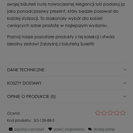
swojej biżuterii nutę nowoczesnej elegancji lub podaruj ją
jako ponadczasowy prezent, który będzie pasował do
każdej stylizacji. To doskonały wybór dla kobiet
ceniących sobie prostotę w najlepszym wydaniu.
Poznaj nasze pozostałe produkty z tej kolekcji i stwórz
idealny zestaw! Zabłyśnij z biżuterią Susetti!
DANE TECHNICZNE
Stan
Nowy
KOSZTY DOSTAWY
Rodzaj bransoletki
Elementowa
DPD Pickup punkt odbioru/automat paczkowy
0,00 zł
OPINIE O PRODUKCIE (0)
Dla kogo
Dla Niej
Paczkomat InPost
0,00 zł
Surowiec
Srebro
Wyświetlane są wszystkie opinie (pozytywne i negatywne). Nie
Ocena:
weryfikujemy, czy pochodzą one od klientów, którzy kupili dany
Kamień
Bez kamienia
Kurier Inpost
0,00 zł
Kod produktu:
SG-128-BR-S
produkt.
Próba
925
zapytaj o produkt
poleć znajomemu
dodaj opinię
Kurier Inpost pobranie
0,00 zł