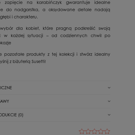
 zapięcie na karabińczyk gwarantuje idealne
e do nadgarstka, a oksydowane detale nadają
głębi i charakteru.
wybór dla kobiet, które pragną podkreślić swoją
ć w każdej sytuacji – od codziennych chwil po
kazje
e pozostałe produkty z tej kolekcji i stwórz idealny
śnij z biżuterią Susetti!
ICZNE
Nowy
TAWY
letki
Elementowa
unkt odbioru/automat paczkowy
0,00 zł
ODUKCIE (0)
Dla Niej
Post
0,00 zł
Srebro
 wszystkie opinie (pozytywne i negatywne). Nie weryfikujemy,
ne od klientów, którzy kupili dany produkt.