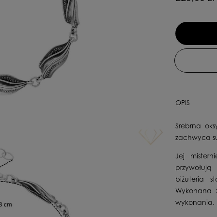
OPIS
Srebrna oks
zachwyca sub
Jej mistern
przywołują
biżuteria 
Wykonana ze
wykonania.