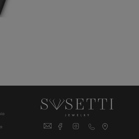
ia
ta