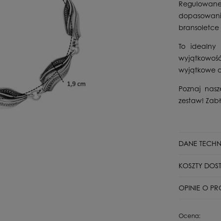
Regulowane
dopasowani
bransoletce 
To idealny 
wyjątkowoś
wyjątkowe o
Poznaj nasz
zestaw! Zabły
DANE TECHN
Stan
KOSZTY DOS
Rodzaj branso
DPD Pickup p
OPINIE O PR
Dla kogo
Paczkomat In
Surowiec
Wyświetlane są
Ocena:
czy pochodzą o