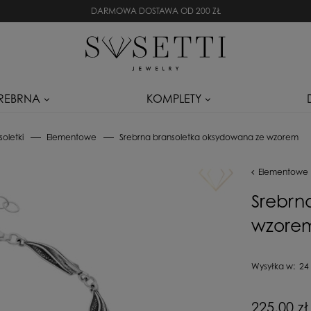
DARMOWA DOSTAWA OD 200 ZŁ
SREBRNA
KOMPLETY
soletki
Elementowe
Srebrna bransoletka oksydowana ze wzorem
Elementowe
Srebrn
wzore
Wysyłka w:
24
Cena nie zaw
225,00 zł