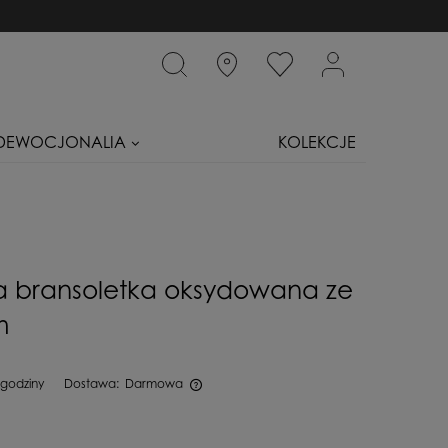
DEWOCJONALIA
KOLEKCJE
a bransoletka oksydowana ze
m
 godziny
Dostawa:
Darmowa
iera ewentualnych kosztów płatności