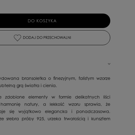
DO KOSZYKA
DODAJ DO PRZECHOWALNI
ydowana bransoletka o finezyjnym, falistym wzorze
telną grą światła i cienia.
ie zdobione elementy w formie delikatnych liści
 harmonię natury, a lekkość wzoru sprawia, że
staje się wyjątkowo elegancka i ponadczasowa.
 srebra próby 925, urzeka trwałością i kunsztem