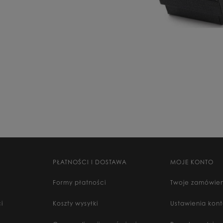
PŁATNOŚCI I DOSTAWA
MOJE KONTO
Formy płatności
Twoje zamówien
i
Koszty wysyłki
Ustawienia kon