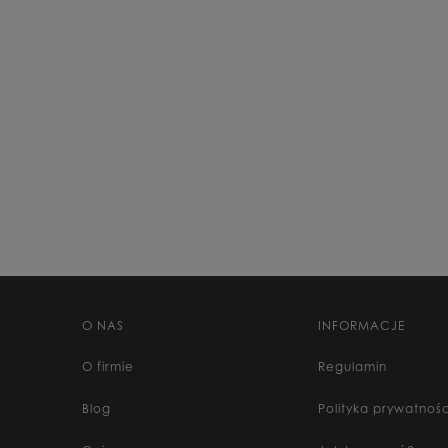
O NAS
INFORMACJE
O firmie
Regulamin
Blog
Polityka prywatnośc