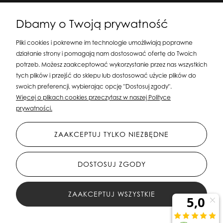
Dbamy o Twoją prywatność
Pliki cookies i pokrewne im technologie umożliwiają poprawne
działanie strony i pomagają nam dostosować ofertę do Twoich
potrzeb. Możesz zaakceptować wykorzystanie przez nas wszystkich
tych plików i przejść do sklepu lub dostosować użycie plików do
swoich preferencji, wybierając opcję "Dostosuj zgody".
Silit Group Maciej Suska
| ul. Astronomów 16, 80-299 Gdańsk, woj. pomorskie
Więcej o plikach cookies przeczytasz w naszej Polityce
| E-mail:
sklepsusetti@gmail.com
Tel.: 508-107-233 | NIP: 5841956567 REGON:
prywatności.
192599663
ZAAKCEPTUJ TYLKO NIEZBĘDNE
DOSTOSUJ ZGODY
ZAAKCEPTUJ WSZYSTKIE
All Rights Reserved © 2023 Silit Group Maciej Suska