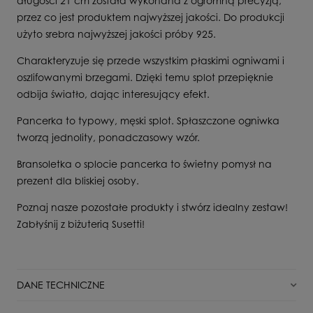
długości 21 cm została wykonana z ogromną precyzją,
przez co jest produktem najwyższej jakości. Do produkcji
użyto srebra najwyższej jakości próby 925.
Charakteryzuje się przede wszystkim płaskimi ogniwami i
oszlifowanymi brzegami. Dzięki temu splot przepięknie
odbija światło, dając interesujący efekt.
Pancerka to typowy, męski splot. Spłaszczone ogniwka
tworzą jednolity, ponadczasowy wzór.
Bransoletka o splocie pancerka to świetny pomysł na
prezent dla bliskiej osoby.
Poznaj nasze pozostałe produkty i stwórz idealny zestaw!
Zabłyśnij z biżuterią Susetti!
DANE TECHNICZNE
Stan
Nowy