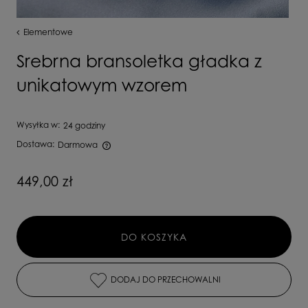
Elementowe
Srebrna bransoletka gładka z
unikatowym wzorem
Wysyłka w:
24 godziny
Dostawa:
Darmowa
Cena nie zawiera ewentualnych kosztów płatności
449,00 zł
DO KOSZYKA
DODAJ DO PRZECHOWALNI