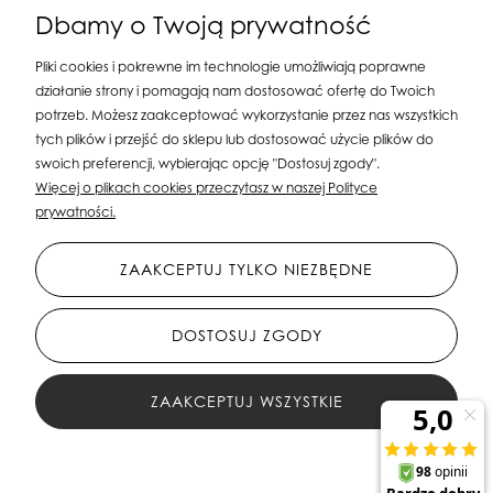
Dbamy o Twoją prywatność
Pliki cookies i pokrewne im technologie umożliwiają poprawne
działanie strony i pomagają nam dostosować ofertę do Twoich
potrzeb. Możesz zaakceptować wykorzystanie przez nas wszystkich
tych plików i przejść do sklepu lub dostosować użycie plików do
swoich preferencji, wybierając opcję "Dostosuj zgody".
Silit Group Maciej Suska
| ul. Astronomów 16, 80-299 Gdańsk, woj. pomorskie
Więcej o plikach cookies przeczytasz w naszej Polityce
| E-mail:
sklepsusetti@gmail.com
Tel.: 508-107-233 | NIP: 5841956567 REGON:
prywatności.
192599663
ZAAKCEPTUJ TYLKO NIEZBĘDNE
DOSTOSUJ ZGODY
ZAAKCEPTUJ WSZYSTKIE
All Rights Reserved © 2023 Silit Group Maciej Suska