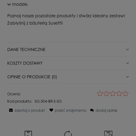
w modzie.
Poznaj nasze pozostałe produkty i stwórz idealny zestaw!
Zabłyśnij z biżuterią Susetti!
DANE TECHNICZNE
Stan
Nowy
KOSZTY DOSTAWY
Dla kogo
Dla Niej
DPD Pickup punkt odbioru/automat paczkowy
0,00 zł
OPINIE O PRODUKCIE (0)
Surowiec
Srebro
Paczkomat InPost
0,00 zł
Kamień
Bez kamienia
Wyświetlane są wszystkie opinie (pozytywne i negatywne). Nie
Ocena:
weryfikujemy, czy pochodzą one od klientów, którzy kupili dany
Próba
925
Kurier Inpost
0,00 zł
Kod produktu:
SG-304-BR-S-SG
produkt.
Waga
10,2 g
zapytaj o produkt
poleć znajomemu
dodaj opinię
Kurier Inpost pobranie
0,00 zł
Szerokość produktu
1,1 cm
Imię lub pseudonim:
Kurier DPD
0,00 zł
Długość całkowita
21,5 cm
Motyw
Inny