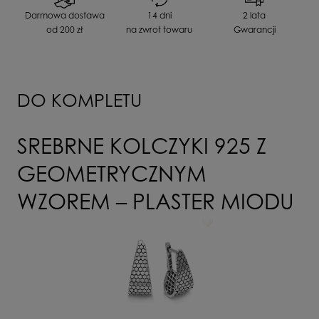
Kurier DPD Pobranie
0,00 zł
Darmowa dostawa
14 dni
2 lata
Inne
Produkt oksydowany
Twoja opinia:
od 200 zł
na zwrot towaru
Gwarancji
odbiór osobisty
(odbiór w siedzibie firmy)
0,00 zł
DO KOMPLETU
WYŚLIJ
SREBRNE KOLCZYKI 925 Z
GEOMETRYCZNYM
WZOREM – PLASTER MIODU